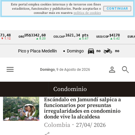
Este portal emplea cookies internas y de terceros con fines
estadísticos, funcionales y publicitarios. Puede aceptarlas o
CONTINUAR
consultar más en nuestra
politica de cookies
73,48
US$3342,60
1621,34 pts
$4178
ORO
COLCAP
USD/COP
EUR/
Cintillo
▼ 1.12
▲ 8.20
▲ 0.67
▲ 0.42
de
Pico y Placa Medellín
Domingo
no
no
indicadores
económicos
menu
person
search
Domingo
, 9 de Agosto de 2026
Colombia
Condominio
Escándalo en Jamundí salpica a
funcionarios por presuntas
irregularidades en condominio
donde vive la alcaldesa
Colombia
27/04/ 2026
share