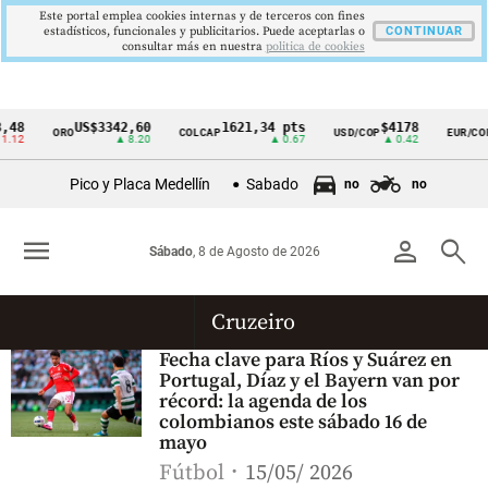
Este portal emplea cookies internas y de terceros con fines
estadísticos, funcionales y publicitarios. Puede aceptarlas o
CONTINUAR
consultar más en nuestra
politica de cookies
,48
US$3342,60
1621,34 pts
$4178
ORO
COLCAP
USD/COP
EUR/COP
Cintillo
.12
▲ 8.20
▲ 0.67
▲ 0.42
de
Pico y Placa Medellín
Sabado
no
no
indicadores
económicos
menu
person
search
Sábado
, 8 de Agosto de 2026
Colombia
Cruzeiro
Fecha clave para Ríos y Suárez en
Portugal, Díaz y el Bayern van por
récord: la agenda de los
colombianos este sábado 16 de
mayo
Fútbol
15/05/ 2026