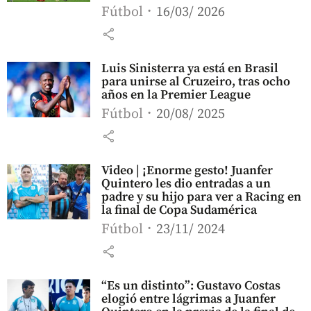
Fútbol
16/03/ 2026
share
Luis Sinisterra ya está en Brasil
para unirse al Cruzeiro, tras ocho
años en la Premier League
Fútbol
20/08/ 2025
share
Video | ¡Enorme gesto! Juanfer
Quintero les dio entradas a un
padre y su hijo para ver a Racing en
la final de Copa Sudamérica
Fútbol
23/11/ 2024
share
“Es un distinto”: Gustavo Costas
elogió entre lágrimas a Juanfer