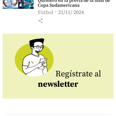
Quintero en la previa de la final de
Copa Sudamericana
Fútbol
21/11/ 2024
share
Regístrate al
newsletter