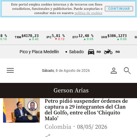
Este portal emplea cookies internas y de terceros con fines
estadísticos, funcionales y publicitarios. Puede aceptarlas o
CONTINUAR
consultar más en nuestra
politica de cookies
8 %
$4178,23
5,81 %
12,48 %
$386,1273
TRM
IPC
DTF
UVR
S
Cintillo
0.10
▲ 0.42
▼ 0.12
▲ 0.05
▲ 0.03
de
Pico y Placa Medellín
Sabado
no
no
indicadores
económicos
menu
person
search
Sábado
, 8 de Agosto de 2026
Colombia
Gerson Arias
Petro pidió suspender órdenes de
captura a 29 integrantes del Clan
del Golfo, entre ellos ‘Chiquito
Malo’
Colombia
08/05/ 2026
share