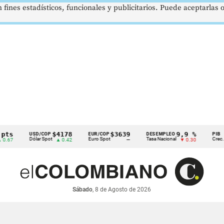
 fines estadísticos, funcionales y publicitarios. Puede aceptarlas
s
$4178
$3639
9,9 %
USD/COP
EUR/COP
DESEMPLEO
PIB
Dólar Spot
Euro Spot
Tasa Nacional
Crec. Anua
7
▲ 0.42
—
▼ 0.30
Sábado
, 8 de Agosto de 2026