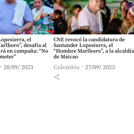
opesierra, el
CNE revocó la candidatura de
rlboro”, desafía al
Santander Lopesierra, el
irá en campaña: “No
“Hombre Marlboro”, a la alcaldía
ometer”
de Maicao
28/09/ 2023
Colombia
27/09/ 2023
share