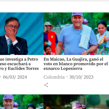
e investiga a Petro
En Maicao, La Guajira, ganó el
eso escuchará a
voto en blanco promovido por el
ro y Euclides Torres
exnarco Lopesierra
06/03/ 2024
Colombia
30/10/ 2023
share