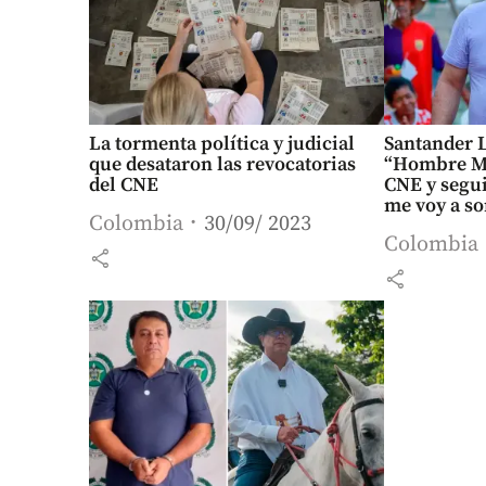
La tormenta política y judicial
Santander L
que desataron las revocatorias
“Hombre Ma
del CNE
CNE y segu
me voy a s
Colombia
30/09/ 2023
Colombia
share
share