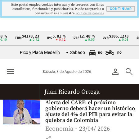
Este portal emplea cookies internas y de terceros con fines
estadísticos, funcionales y publicitarios. Puede aceptarlas o
CONTINUAR
consultar más en nuestra
politica de cookies
8 %
$4178,23
5,81 %
12,48 %
$386,1273
TRM
IPC
DTF
UVR
S
Cintillo
0.10
▲ 0.42
▼ 0.12
▲ 0.05
▲ 0.03
de
Pico y Placa Medellín
Sabado
no
no
indicadores
económicos
menu
person
search
Sábado
, 8 de Agosto de 2026
Colombia
Juan Ricardo Ortega
Alerta del CARF: el próximo
gobierno deberá hacer un histórico
ajuste del 4% del PIB para evitar la
quiebra de Colombia
Economía
23/04/ 2026
share