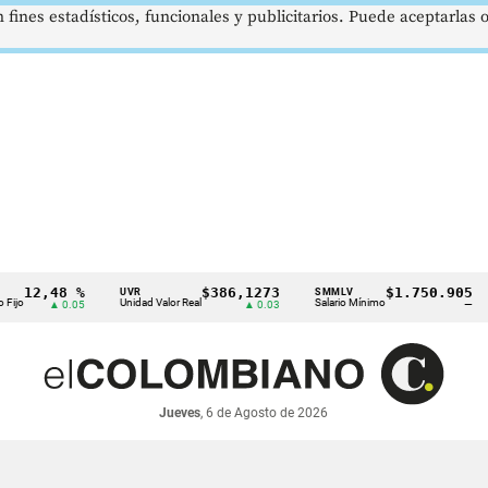
 fines estadísticos, funcionales y publicitarios. Puede aceptarlas
12,48 %
$386,1273
$1.750.905
UVR
SMMLV
jo
Unidad Valor Real
Salario Mínimo
▲ 0.05
▲ 0.03
—
Jueves
, 6 de Agosto de 2026