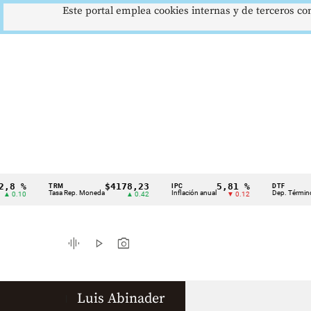
Este portal emplea cookies internas y de terceros con
8 %
$4178,23
5,81 %
TRM
IPC
DTF
Cintillo
Tasa Rep. Moneda
Inflación anual
Dep. Término Fi
 0.10
▲ 0.42
▼ 0.12
de
indicadores
graphic_eq
play_arrow
photo_camera
económicos
Colombia
Luis Abinader