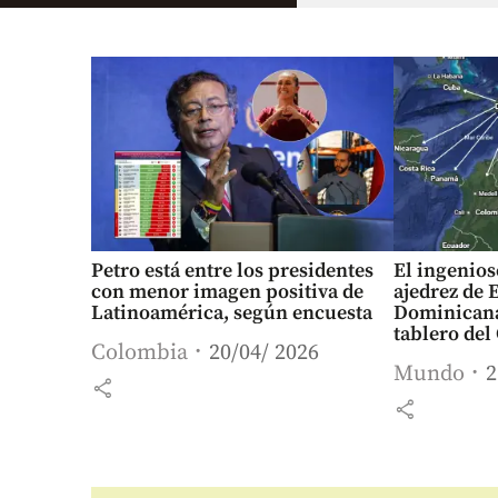
Petro está entre los presidentes
El ingenio
con menor imagen positiva de
ajedrez de 
Latinoamérica, según encuesta
Dominicana
tablero del
Colombia
20/04/ 2026
Colombia y
Mundo
2
share
share