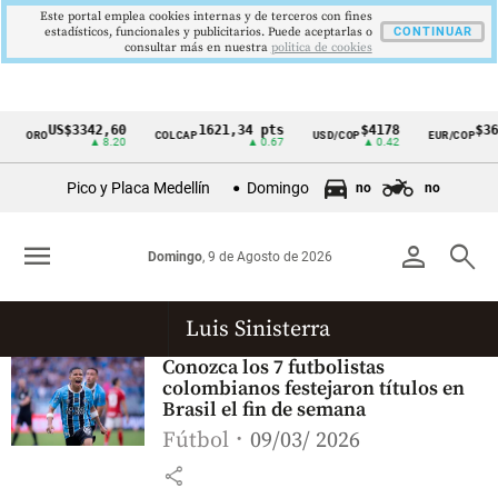
Este portal emplea cookies internas y de terceros con fines
estadísticos, funcionales y publicitarios. Puede aceptarlas o
CONTINUAR
consultar más en nuestra
politica de cookies
US$3342,60
1621,34 pts
$4178
$364
ORO
COLCAP
USD/COP
EUR/COP
Cintillo
▲ 8.20
▲ 0.67
▲ 0.42
de
Pico y Placa Medellín
Domingo
no
no
indicadores
económicos
menu
person
search
Domingo
, 9 de Agosto de 2026
Colombia
Luis Sinisterra
Conozca los 7 futbolistas
colombianos festejaron títulos en
Brasil el fin de semana
Fútbol
09/03/ 2026
share