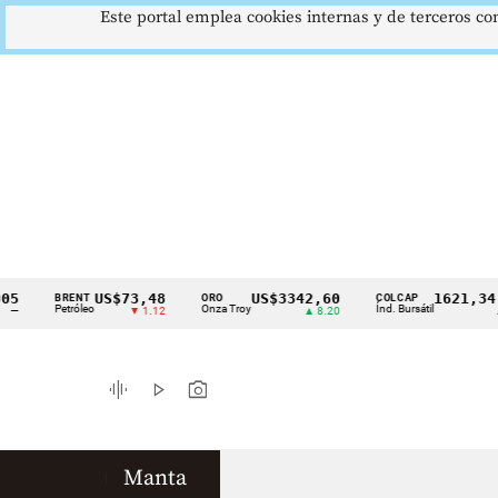
Este portal emplea cookies internas y de terceros con
US$73,48
US$3342,60
1621,34 p
BRENT
ORO
COLCAP
Cintillo
Petróleo
Onza Troy
Índ. Bursátil
▼ 1.12
▲ 8.20
▲ 0
de
indicadores
graphic_eq
play_arrow
photo_camera
económicos
Colombia
Manta