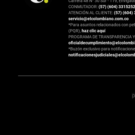
Carrera 48 N° 30 Sur - 119, Envigad
CONMUTADOR:
(57) (604) 331525
ATENCIÓN AL CLIENTE:
(57) (604)
servicio@elcolombiano.com.co
*Para asuntos relacionados con pet
(PQR),
haz clic aquí
PROGRAMA DE TRANSPARENCIA Y 
oficialdecumplimiento@elcolomb
*Buzón exclusivo para notificaciones
notificacionesjudiciales@elcolom