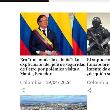
Era “una modesta cabaña”: La
El supuesto
explicación del jefe de seguridad
funcionario
de Petro por polémica visita a
intento de e
Manta, Ecuador
¿de quién s
Colombia
29/04/ 2026
Colombia
share
share