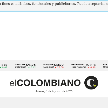
 fines estadísticos, funcionales y publicitarios. Puede aceptarlas
ts
$4178
$3672
9,9 %
USD/COP
EUR/COP
DESEMPLEO
PIB
Dólar Spot
Euro Spot
Tasa Nacional
Crec. An
.67
▲ 0.42
▼ 25.00
▼ 0.30
Jueves
, 6 de Agosto de 2026