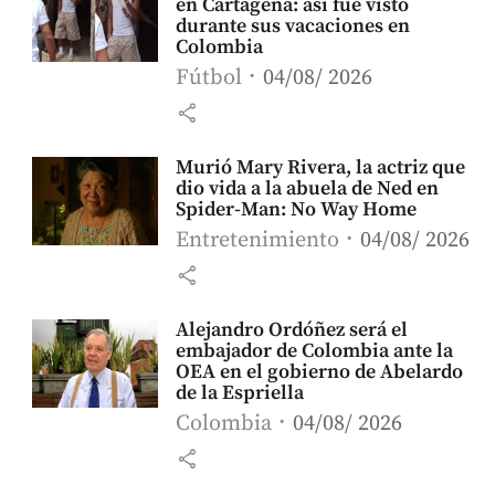
en Cartagena: así fue visto
durante sus vacaciones en
Colombia
Fútbol
04/08/ 2026
share
Murió Mary Rivera, la actriz que
dio vida a la abuela de Ned en
Spider-Man: No Way Home
Entretenimiento
04/08/ 2026
share
Alejandro Ordóñez será el
embajador de Colombia ante la
OEA en el gobierno de Abelardo
de la Espriella
Colombia
04/08/ 2026
share