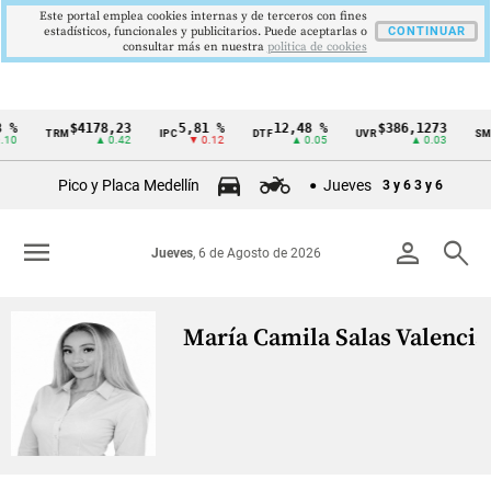
Este portal emplea cookies internas y de terceros con fines
estadísticos, funcionales y publicitarios. Puede aceptarlas o
CONTINUAR
consultar más en nuestra
politica de cookies
%
$4178,23
5,81 %
12,48 %
$386,1273
TRM
IPC
DTF
UVR
SMM
Cintillo
10
▲ 0.42
▼ 0.12
▲ 0.05
▲ 0.03
de
Pico y Placa Medellín
Jueves
3 y 6
3 y 6
indicadores
económicos
menu
person
search
Jueves
, 6 de Agosto de 2026
Colombia
María Camila Salas Valencia