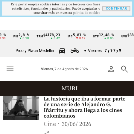
Este portal emplea cookies internas y de terceros con fines
estadísticos, funcionales y publicitarios. Puede aceptarlas o
CONTINUAR
consultar más en nuestra
politica de cookies
9 %
2,8 %
$4178,23
5,81 %
12,48 %
$38
PIB
TRM
IPC
DTF
UVR
Cintillo
.30
▲ 0.10
▲ 0.42
▼ 0.12
▲ 0.05
de
Pico y Placa Medellín
Viernes
7 y 9
7 y 9
indicadores
económicos
menu
person
search
Viernes
, 7 de Agosto de 2026
Colombia
MUBI
La historia que iba a formar parte
de una serie de Alejandro G.
Iñárritu y ahora llega a los cines
colombianos
Cine
30/06/ 2026
share