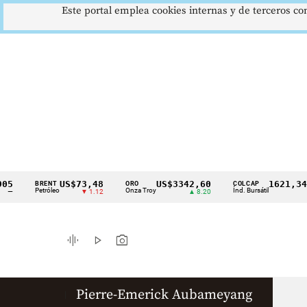
Este portal emplea cookies internas y de terceros con
5
US$73,48
US$3342,60
1621,34 
BRENT
ORO
COLCAP
Cintillo
Petróleo
Onza Troy
Índ. Bursátil
—
▼ 1.12
▲ 8.20
▲ 
de
indicadores
graphic_eq
play_arrow
photo_camera
económicos
Colombia
Pierre-Emerick Aubameyang