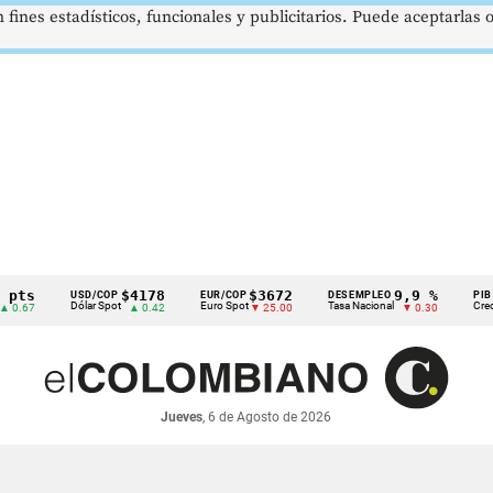
 fines estadísticos, funcionales y publicitarios. Puede aceptarlas
pts
$4178
$3672
9,9 %
USD/COP
EUR/COP
DESEMPLEO
PIB
Dólar Spot
Euro Spot
Tasa Nacional
Crec. 
0.67
▲ 0.42
▼ 25.00
▼ 0.30
Jueves
, 6 de Agosto de 2026