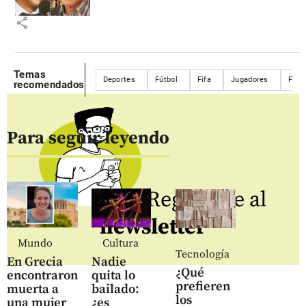
share
Temas
Deportes
Fútbol
Fifa
Jugadores
Futb
recomendados
Para seguir leyendo
Regístrate al
newsletter
Mundo
Cultura
Tecnología
En Grecia
Nadie
¿Qué
encontraron
quita lo
prefieren
muerta a
bailado:
los
una mujer
¿es