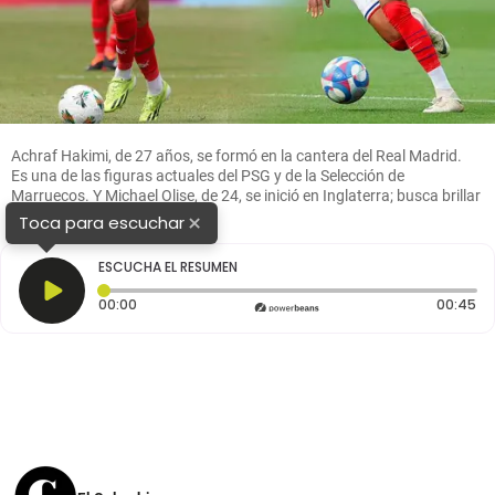
Achraf Hakimi, de 27 años, se formó en la cantera del Real Madrid.
Es una de las figuras actuales del PSG y de la Selección de
Marruecos. Y Michael Olise, de 24, se inició en Inglaterra; busca brillar
con Francia. FOTO GETTY
×
Toca para escuchar
ESCUCHA EL RESUMEN
Tiempo transcurrido: 0 segundos
Du
00:00
00:45