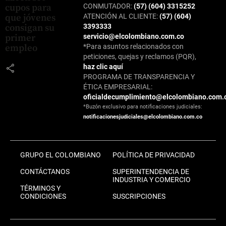
CONMUTADOR:
(57) (604) 3315252
cupos para
ATENCIÓN AL CLIENTE:
(57) (604)
que jóvenes
3393333
consigan su
servicio@elcolombiano.com.co
primer
*Para asuntos relacionados con
empleo
peticiones, quejas y reclamos (PQR),
share
haz clic aquí
PROGRAMA DE TRANSPARENCIA Y
ÉTICA EMPRESARIAL:
oficialdecumplimiento@elcolombiano.com.
*Buzón exclusivo para notificaciones judiciales:
notificacionesjudiciales@elcolombiano.com.co
GRUPO EL COLOMBIANO
POLÍTICA DE PRIVACIDAD
CONTÁCTANOS
SUPERINTENDENCIA DE
INDUSTRIA Y COMERCIO
TÉRMINOS Y
CONDICIONES
SUSCRIPCIONES