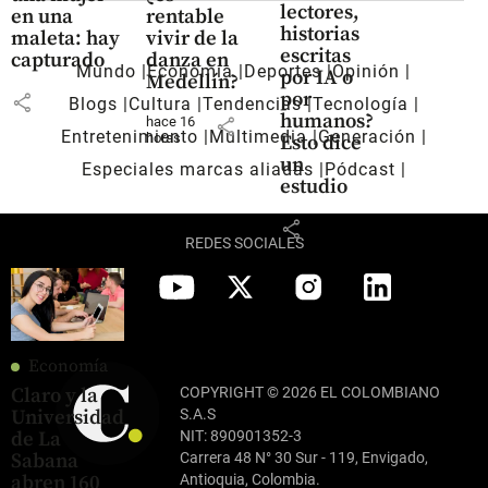
lectores,
en una
rentable
historias
maleta: hay
vivir de la
escritas
capturado
danza en
Mundo
Economía
Deportes
Opinión
por IA o
Medellín?
por
share
Blogs
Cultura
Tendencias
Tecnología
humanos?
hace 16
share
Entretenimiento
Multimedia
Generación
horas
Esto dice
un
Especiales marcas aliadas
Pódcast
estudio
share
REDES SOCIALES
Economía
COPYRIGHT © 2026 EL COLOMBIANO
Claro y la
S.A.S
Universidad
NIT: 890901352-3
de La
Carrera 48 N° 30 Sur - 119, Envigado,
Sabana
Antioquia, Colombia.
abren 160