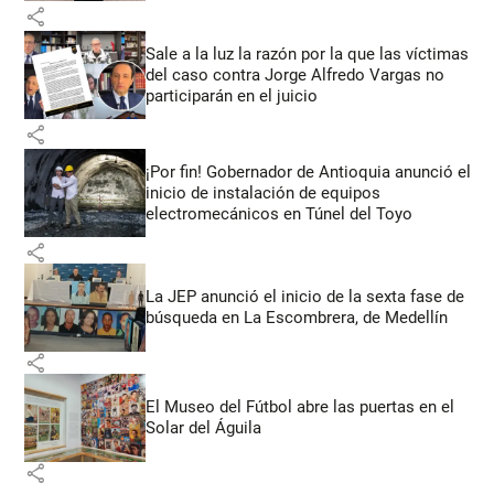
share
Sale a la luz la razón por la que las víctimas
del caso contra Jorge Alfredo Vargas no
participarán en el juicio
share
¡Por fin! Gobernador de Antioquia anunció el
inicio de instalación de equipos
electromecánicos en Túnel del Toyo
share
La JEP anunció el inicio de la sexta fase de
búsqueda en La Escombrera, de Medellín
share
El Museo del Fútbol abre las puertas en el
Solar del Águila
share