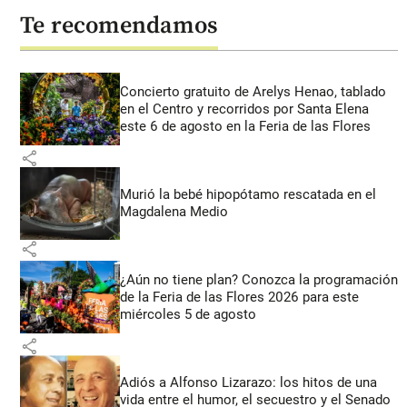
Te recomendamos
Concierto gratuito de Arelys Henao, tablado
en el Centro y recorridos por Santa Elena
este 6 de agosto en la Feria de las Flores
share
Murió la bebé hipopótamo rescatada en el
Magdalena Medio
share
¿Aún no tiene plan? Conozca la programación
de la Feria de las Flores 2026 para este
miércoles 5 de agosto
share
Adiós a Alfonso Lizarazo: los hitos de una
vida entre el humor, el secuestro y el Senado