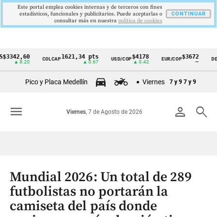
Este portal emplea cookies internas y de terceros con fines
estadísticos, funcionales y publicitarios. Puede aceptarlas o
CONTINUAR
consultar más en nuestra
politica de cookies
342,60
1621,34 pts
$4178
$3672
COLCAP
USD/COP
EUR/COP
DESEM
Cintillo
▲ 8.20
▲ 0.67
▲ 0.42
—
de
Pico y Placa Medellín
Viernes
7 y 9
7 y 9
indicadores
económicos
menu
person
search
Viernes
, 7 de Agosto de 2026
Colombia
Mundial 2026: Un total de 289
futbolistas no portarán la
camiseta del país donde