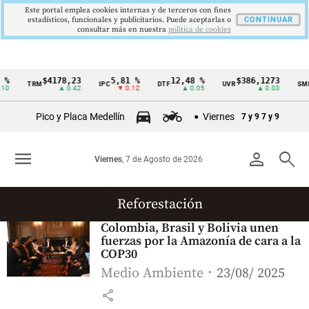
Este portal emplea cookies internas y de terceros con fines
estadísticos, funcionales y publicitarios. Puede aceptarlas o
CONTINUAR
consultar más en nuestra
politica de cookies
%
$4178,23
5,81 %
12,48 %
$386,1273
TRM
IPC
DTF
UVR
SMM
Cintillo
10
▲ 0.42
▼ 0.12
▲ 0.05
▲ 0.03
de
Pico y Placa Medellín
Viernes
7 y 9
7 y 9
indicadores
económicos
menu
person
search
Viernes
, 7 de Agosto de 2026
Colombia
Reforestación
Colombia, Brasil y Bolivia unen
fuerzas por la Amazonía de cara a la
COP30
Medio Ambiente
23/08/ 2025
share