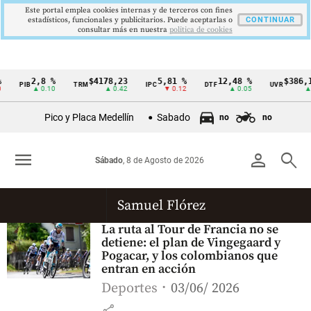
Este portal emplea cookies internas y de terceros con fines
estadísticos, funcionales y publicitarios. Puede aceptarlas o
CONTINUAR
consultar más en nuestra
politica de cookies
2,8 %
$4178,23
5,81 %
12,48 %
$386,1
PIB
TRM
IPC
DTF
UVR
Cintillo
▲ 0.10
▲ 0.42
▼ 0.12
▲ 0.05
▲ 
de
Pico y Placa Medellín
Sabado
no
no
indicadores
económicos
menu
person
search
Sábado
, 8 de Agosto de 2026
Colombia
Samuel Flórez
La ruta al Tour de Francia no se
detiene: el plan de Vingegaard y
Pogacar, y los colombianos que
entran en acción
Deportes
03/06/ 2026
share