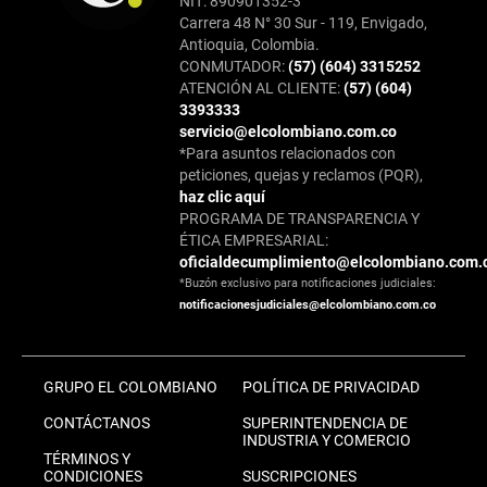
NIT: 890901352-3
Carrera 48 N° 30 Sur - 119, Envigado,
Antioquia, Colombia.
CONMUTADOR:
(57) (604) 3315252
ATENCIÓN AL CLIENTE:
(57) (604)
3393333
servicio@elcolombiano.com.co
*Para asuntos relacionados con
peticiones, quejas y reclamos (PQR),
haz clic aquí
PROGRAMA DE TRANSPARENCIA Y
ÉTICA EMPRESARIAL:
oficialdecumplimiento@elcolombiano.com.
*Buzón exclusivo para notificaciones judiciales:
notificacionesjudiciales@elcolombiano.com.co
GRUPO EL COLOMBIANO
POLÍTICA DE PRIVACIDAD
CONTÁCTANOS
SUPERINTENDENCIA DE
INDUSTRIA Y COMERCIO
TÉRMINOS Y
CONDICIONES
SUSCRIPCIONES