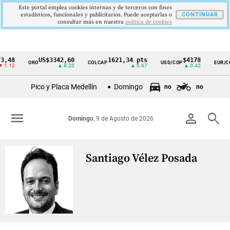
Este portal emplea cookies internas y de terceros con fines
estadísticos, funcionales y publicitarios. Puede aceptarlas o
CONTINUAR
consultar más en nuestra
politica de cookies
3,48
US$3342,60
1621,34 pts
$4178
ORO
COLCAP
USD/COP
EUR/C
Cintillo
 1.12
▲ 8.20
▲ 0.67
▲ 0.42
de
Pico y Placa Medellín
Domingo
no
no
indicadores
económicos
menu
person
search
Domingo
, 9 de Agosto de 2026
Colombia
Santiago Vélez Posada