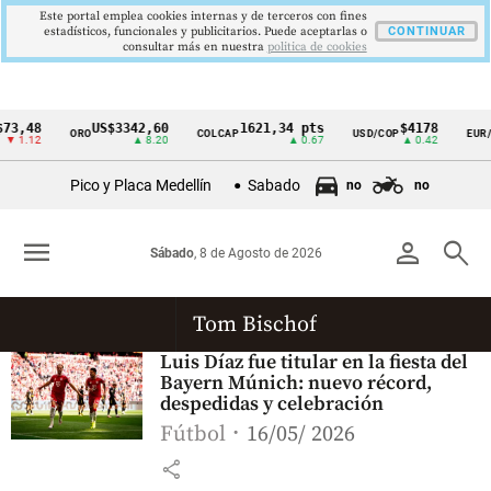
Este portal emplea cookies internas y de terceros con fines
estadísticos, funcionales y publicitarios. Puede aceptarlas o
CONTINUAR
consultar más en nuestra
politica de cookies
73,48
US$3342,60
1621,34 pts
$4178
ORO
COLCAP
USD/COP
EUR/
Cintillo
▼ 1.12
▲ 8.20
▲ 0.67
▲ 0.42
de
Pico y Placa Medellín
Sabado
no
no
indicadores
económicos
menu
person
search
Sábado
, 8 de Agosto de 2026
Colombia
Tom Bischof
Luis Díaz fue titular en la fiesta del
Bayern Múnich: nuevo récord,
despedidas y celebración
Fútbol
16/05/ 2026
share