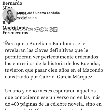
Bernardo
Silva
debutó: vea
María José Chitiva Londoño
los goles del
Tendencias
Real
Madrid ante
05 de agosto de 2026
Ferencvaros
share
Para que a Aureliano Babilonia se le
revelaran las claves definitivas que le
permitieran ver perfectamente ordenados
los entresijos de la historia de los Buendía,
tuvieron que pasar cien años en el Macondo
construido por Gabriel García Márquez.
Un año y ocho meses esperaron aquellos
que conocieron ese universo no en las más
de 400 páginas de la célebre novela, sino en