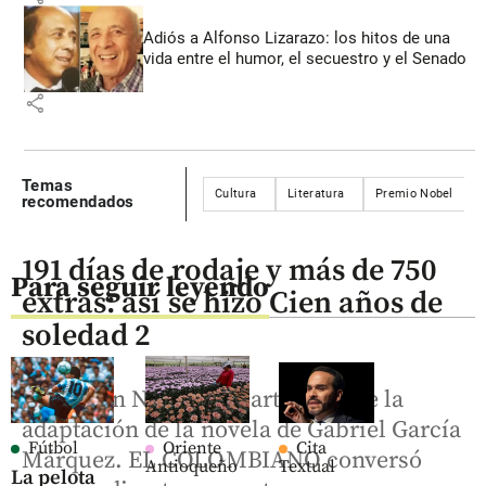
Adiós a Alfonso Lizarazo: los hitos de una
vida entre el humor, el secuestro y el Senado
share
Temas
Cultura
Literatura
Premio Nobel
recomendados
191 días de rodaje y más de 750
Para seguir leyendo
extras: así se hizo Cien años de
soledad 2
Ya está en Netflix la parte final de la
adaptación de la novela de Gabriel García
Fútbol
Oriente
Cita
Márquez. EL COLOMBIANO conversó
Antioqueño
Textual
La pelota