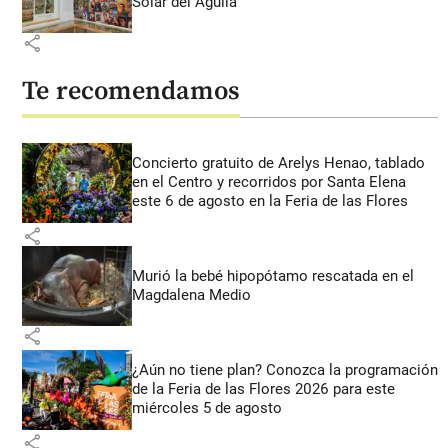
Solar del Águila
share
Te recomendamos
Concierto gratuito de Arelys Henao, tablado
en el Centro y recorridos por Santa Elena
este 6 de agosto en la Feria de las Flores
share
Murió la bebé hipopótamo rescatada en el
Magdalena Medio
share
¿Aún no tiene plan? Conozca la programación
de la Feria de las Flores 2026 para este
miércoles 5 de agosto
share