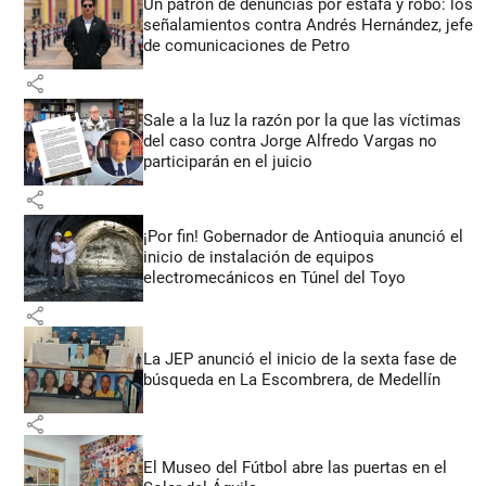
Un patrón de denuncias por estafa y robo: los
señalamientos contra Andrés Hernández, jefe
de comunicaciones de Petro
share
Sale a la luz la razón por la que las víctimas
del caso contra Jorge Alfredo Vargas no
participarán en el juicio
share
¡Por fin! Gobernador de Antioquia anunció el
inicio de instalación de equipos
electromecánicos en Túnel del Toyo
share
La JEP anunció el inicio de la sexta fase de
búsqueda en La Escombrera, de Medellín
share
El Museo del Fútbol abre las puertas en el