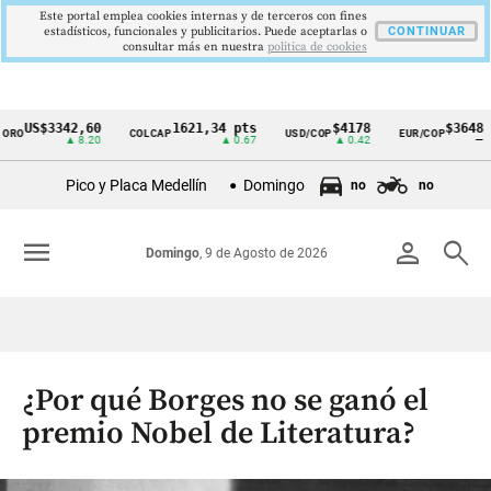
Este portal emplea cookies internas y de terceros con fines
estadísticos, funcionales y publicitarios. Puede aceptarlas o
CONTINUAR
consultar más en nuestra
politica de cookies
US$3342,60
1621,34 pts
$4178
$3648
O
COLCAP
USD/COP
EUR/COP
Cintillo
▲ 8.20
▲ 0.67
▲ 0.42
—
de
Pico y Placa Medellín
Domingo
no
no
indicadores
económicos
menu
person
search
Domingo
, 9 de Agosto de 2026
Colombia
¿Por qué Borges no se ganó el
premio Nobel de Literatura?