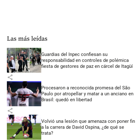
Las más leídas
Guardias del Inpec confiesan su
responsabilidad en controles de polémica
fiesta de gestores de paz en cárcel de Itagüí
share
Procesaron a reconocida promesa del São
Paulo por atropellar y matar a un anciano en
Brasil: quedó en libertad
share
Volvió una lesión que amenaza con poner fin
a la carrera de David Ospina, ¿de qué se
trata?