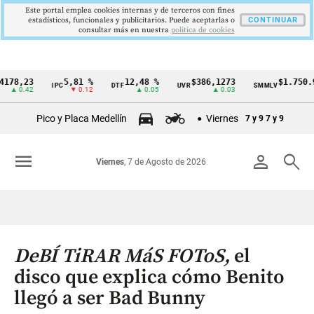
Este portal emplea cookies internas y de terceros con fines
estadísticos, funcionales y publicitarios. Puede aceptarlas o
CONTINUAR
consultar más en nuestra
politica de cookies
,23
5,81 %
12,48 %
$386,1273
$1.750.905
IPC
DTF
UVR
SMMLV
Cintillo
0.42
▼ 0.12
▲ 0.05
▲ 0.03
—
de
Pico y Placa Medellín
Viernes
7 y 9
7 y 9
indicadores
económicos
menu
person
search
Viernes
, 7 de Agosto de 2026
Colombia
DeBÍ TiRAR MáS FOToS,
el
disco que explica cómo Benito
llegó a ser Bad Bunny