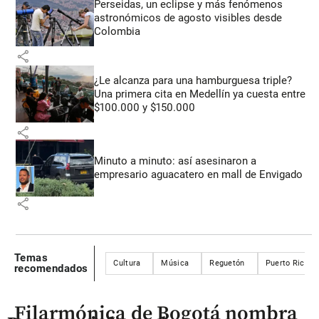
Perseidas, un eclipse y más fenómenos
astronómicos de agosto visibles desde
Colombia
share
¿Le alcanza para una hamburguesa triple?
Una primera cita en Medellín ya cuesta entre
$100.000 y $150.000
share
Minuto a minuto: así asesinaron a
empresario aguacatero en mall de Envigado
share
Temas
Cultura
Música
Reguetón
Puerto Rico
recomendados
Filarmónica de Bogotá nombra