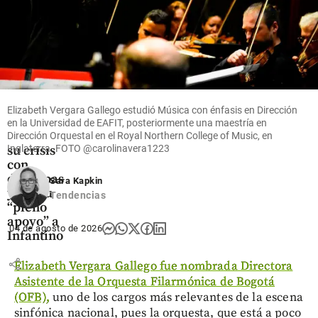
share
Fútbol
La FIFA
Elizabeth Vergara Gallego estudió Música con énfasis en Dirección
intenta
en la Universidad de EAFIT, posteriormente una maestría en
superar
Dirección Orquestal en el Royal Northern College of Music, en
su crisis
Inglaterra. FOTO
@carolinavera1223
con
disculpas
Sara Kapkin
y dio su
Tendencias
“pleno
apoyo” a
04 de agosto de 2026
Infantino
share
Elizabeth Vergara Gallego fue nombrada Directora
Asistente de la Orquesta Filarmónica de Bogotá
(OFB),
uno de los cargos más relevantes de la escena
sinfónica nacional, pues la orquesta, que está a poco