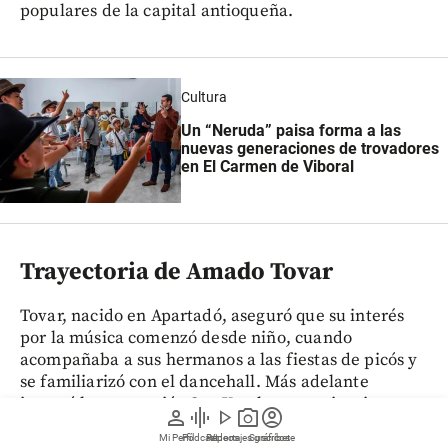
populares de la capital antioqueña.
Cultura
Un “Neruda” paisa forma a las
nuevas generaciones de trovadores
en El Carmen de Viboral
Trayectoria de Amado Tovar
Tovar, nacido en Apartadó, aseguró que su interés
por la música comenzó desde niño, cuando
acompañaba a sus hermanos a las fiestas de picós y
se familiarizó con el dancehall. Más adelante
integró la agrupación Son Yoruba, experiencia que
person
graphic_eq
play_arrow
photo_camera
account_circle
marcó el inicio de su carrera antes de emprender su
Mi Perfil
Pódcast
Reportajes gráficos
Videos
Suscríbete
proyecto como solista en 2012.