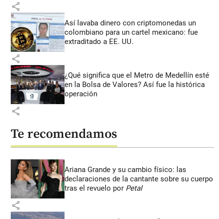
share
Así lavaba dinero con criptomonedas
un
colombiano para un cartel mexicano: fue
extraditado a EE. UU.
share
¿Qué significa que el Metro de Medellín esté
en la Bolsa de Valores? Así fue la histórica
operación
share
Te recomendamos
Ariana Grande y su cambio físico: las
declaraciones de la cantante sobre su cuerpo
tras el revuelo por
Petal
share