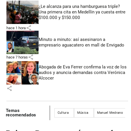
¿Le alcanza para una hamburguesa triple?
Una primera cita en Medellín ya cuesta entre
$100.000 y $150.000
share
hace 1 hora
Minuto a minuto: así asesinaron a
empresario aguacatero en mall de Envigado
share
hace 7 horas
Abogada de Eva Ferrer confirma la voz de los
audios y anuncia demandas contra Verónica
Alcocer
share
Temas
Cultura
Música
Manuel Medrano
recomendados