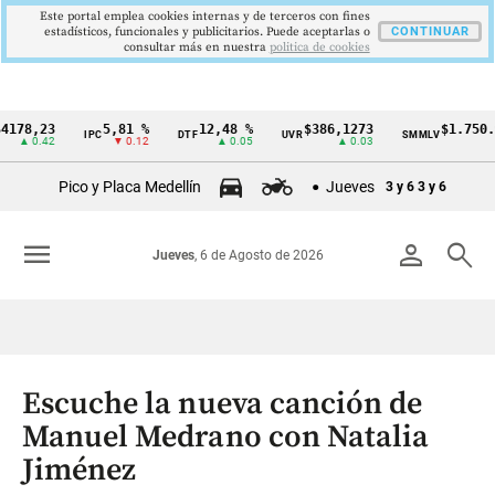
Este portal emplea cookies internas y de terceros con fines
estadísticos, funcionales y publicitarios. Puede aceptarlas o
CONTINUAR
consultar más en nuestra
politica de cookies
,23
5,81 %
12,48 %
$386,1273
$1.750.905
IPC
DTF
UVR
SMMLV
Cintillo
0.42
▼ 0.12
▲ 0.05
▲ 0.03
—
de
Pico y Placa Medellín
Jueves
3 y 6
3 y 6
indicadores
económicos
menu
person
search
Jueves
, 6 de Agosto de 2026
Colombia
Escuche la nueva canción de
Manuel Medrano con Natalia
Jiménez