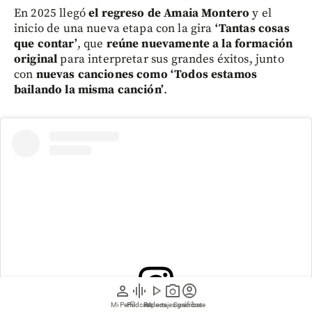
En 2025 llegó
el regreso de Amaia Montero
y el
inicio de una nueva etapa con la gira
‘Tantas cosas
que contar’
, que
reúne nuevamente a la formación
original
para interpretar sus grandes éxitos, junto
con
nuevas canciones como ‘Todos estamos
bailando la misma canción’
.
person
graphic_eq
play_arrow
photo_camera
account_circle
Mi Perfil
Pódcast
Reportajes gráficos
Videos
Suscríbete