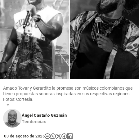
Fútbol
Luis Figo se
va contra
Infantino:
pidió su
dimisión de
la FiFA y lo
tachó de
Amado Tovar y Gerardito la promesa son músicos colombianos que
“deshonesto”
tienen propuestas sonoras inspiradas en sus respectivas regiones.
Fotos: Cortesía.
share
Ángel Castaño Guzmán
Tendencias
03 de agosto de 2026