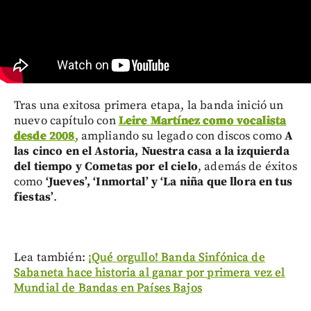
Tras una exitosa primera etapa, la banda inició un
nuevo capítulo con
Leire Martínez como vocalista
desde 2008
,
ampliando su legado con discos como
A
las cinco en el Astoria, Nuestra casa a la izquierda
del tiempo y Cometas por el cielo
, además de éxitos
como
‘Jueves’, ‘Inmortal’ y ‘La niña que llora en tus
fiestas’
.
Lea también:
¡Qué orgullo! Banda Sinfónica de
Sabaneta hace historia al ganar por primera vez el
Mundial de Bandas en Países Bajos