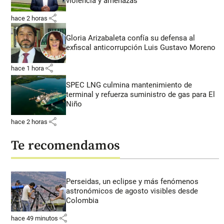
violencia y amenazas
share
hace 2 horas
Gloria Arizabaleta confía su defensa al
exfiscal anticorrupción Luis Gustavo Moreno
share
hace 1 hora
SPEC LNG culmina mantenimiento de
terminal y refuerza suministro de gas para El
Niño
share
hace 2 horas
Te recomendamos
Perseidas, un eclipse y más fenómenos
astronómicos de agosto visibles desde
Colombia
share
hace 49 minutos