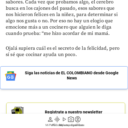
sabores. Cada vez que probamos algo, el cerebro
busca en los cajones del pasado, esos sabores que
nos hicieron felices en la niñez, para determinar si
algo nos gusta o no. Por eso no hay un elogio que
emocione más a un cocinero que alguien le diga
cuando prueba: “me hizo acordar de mi mamá.
Ojalá supiera cuál es el secreto de la felicidad, pero
sí sé que cocinar ayuda un poco.
Siga las noticias de EL COLOMBIANO desde Google
News
Regístrate a nuestro newsletter
person
graphic_eq
play_arrow
photo_camera
account_circle
Mi Perfil
Pódcast
Reportajes gráficos
Videos
Suscríbete