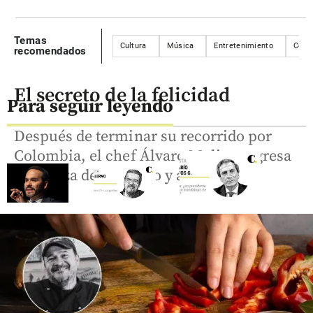
Temas
Cultura
Música
Entretenimiento
Conc
recomendados
El secreto de la felicidad
Para seguir leyendo
Después de terminar su recorrido por
Colombia, el chef Álvaro Molina regresa
a la plaza de mercado y a la alacena.
Cita
Columnistas
Columnistas
Textual
De la
Sobre
Espriella: ¿un
share
rabias
presidente de
crecidas y
ruptura o un
seguidas
mandatario
de