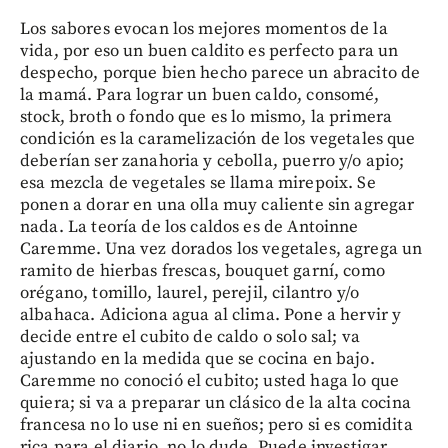
Los sabores evocan los mejores momentos de la
vida, por eso un buen caldito es perfecto para un
despecho, porque bien hecho parece un abracito de
la mamá. Para lograr un buen caldo, consomé,
stock, broth o fondo que es lo mismo, la primera
condición es la caramelización de los vegetales que
deberían ser zanahoria y cebolla, puerro y/o apio;
esa mezcla de vegetales se llama mirepoix. Se
ponen a dorar en una olla muy caliente sin agregar
nada. La teoría de los caldos es de Antoinne
Caremme. Una vez dorados los vegetales, agrega un
ramito de hierbas frescas, bouquet garní, como
orégano, tomillo, laurel, perejil, cilantro y/o
albahaca. Adiciona agua al clima. Pone a hervir y
decide entre el cubito de caldo o solo sal; va
ajustando en la medida que se cocina en bajo.
Caremme no conoció el cubito; usted haga lo que
quiera; si va a preparar un clásico de la alta cocina
francesa no lo use ni en sueños; pero si es comidita
rica para el diario, no lo dude. Puede investigar