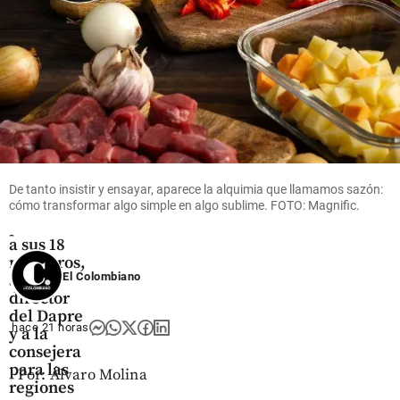
share
construcción?
share
Colombia
Abelardo
de la
De tanto insistir y ensayar, aparece la alquimia que llamamos sazón:
cómo transformar algo simple en algo sublime. FOTO: Magnific.
Espriella
posesionó
a sus 18
ministros,
El Colombiano
al
director
del Dapre
hace 21 horas
y a la
consejera
para las
Por: Álvaro Molina
regiones