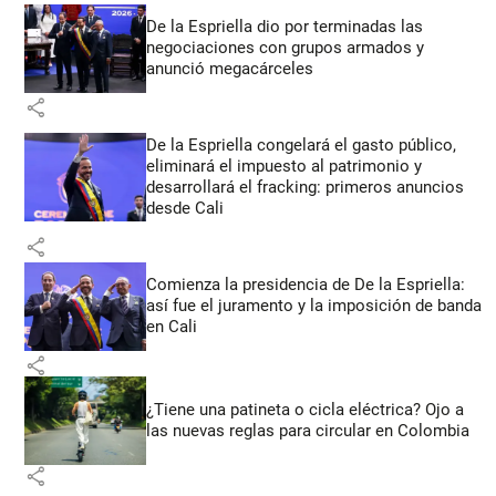
De la Espriella dio por terminadas las
negociaciones con grupos armados y
anunció megacárceles
share
De la Espriella congelará el gasto público,
eliminará el impuesto al patrimonio y
desarrollará el fracking: primeros anuncios
desde Cali
share
Comienza la presidencia de De la Espriella:
así fue el juramento y la imposición de banda
en Cali
share
¿Tiene una patineta o cicla eléctrica? Ojo a
las nuevas reglas para circular en Colombia
share