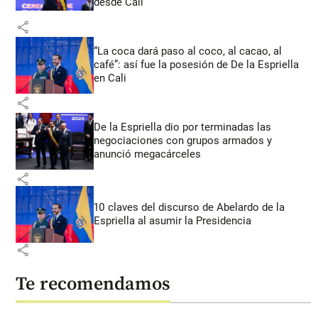
desde Cali
share
“La coca dará paso al coco, al cacao, al
café”: así fue la posesión de De la Espriella
en Cali
share
De la Espriella dio por terminadas las
negociaciones con grupos armados y
anunció megacárceles
share
10 claves del discurso de Abelardo de la
Espriella al asumir la Presidencia
share
Te recomendamos