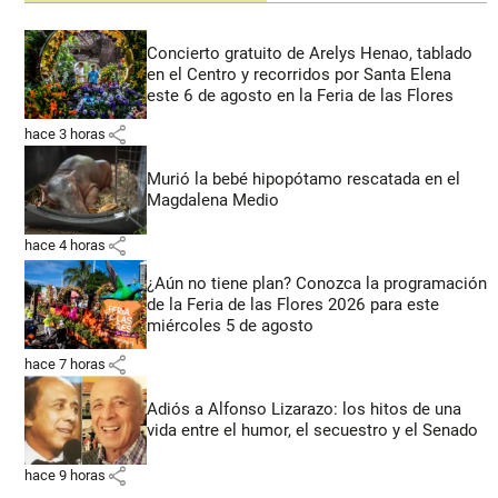
Concierto gratuito de Arelys Henao, tablado
en el Centro y recorridos por Santa Elena
este 6 de agosto en la Feria de las Flores
share
hace 3 horas
Murió la bebé hipopótamo rescatada en el
Magdalena Medio
share
hace 4 horas
¿Aún no tiene plan? Conozca la programación
de la Feria de las Flores 2026 para este
miércoles 5 de agosto
share
hace 7 horas
Adiós a Alfonso Lizarazo: los hitos de una
vida entre el humor, el secuestro y el Senado
share
hace 9 horas