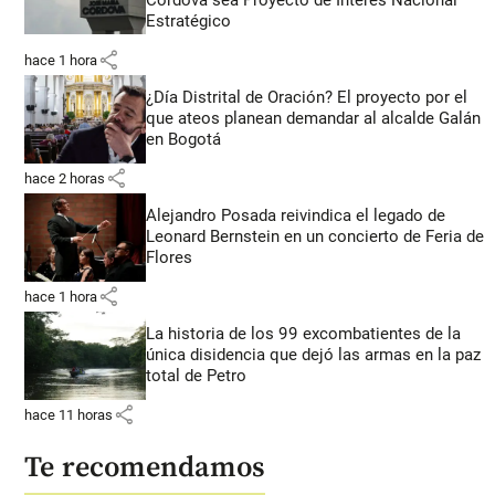
Córdova sea Proyecto de Interés Nacional
Estratégico
share
hace 1 hora
¿Día Distrital de Oración? El proyecto por el
que ateos planean demandar al alcalde Galán
en Bogotá
share
hace 2 horas
Alejandro Posada reivindica el legado de
Leonard Bernstein en un concierto de Feria de
Flores
share
hace 1 hora
La historia de los 99 excombatientes de la
única disidencia que dejó las armas en la paz
total de Petro
share
hace 11 horas
Te recomendamos