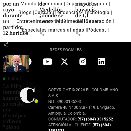
por un
de
mayores:
Mundo
Economía
Deportes
Opinión
rayo
Medellín,
hay más
Blogs
Cultura
Tendencias
Tecnología
durante
¿dónde se
de 1,1
un
construyó?
millones
Entretenimiento
Multimedia
Generación
partido;
Especiales marcas aliadas
Pódcast
share
share
12 heridos
share
REDES SOCIALES
Fútbol
La FIFA
COPYRIGHT © 2026 EL COLOMBIANO
intenta
S.A.S
superar
NIT: 890901352-3
su crisis
Carrera 48 N° 30 Sur - 119, Envigado,
con
Antioquia, Colombia.
disculpas
CONMUTADOR:
(57) (604) 3315252
y dio su
ATENCIÓN AL CLIENTE:
(57) (604)
“pleno
3393333