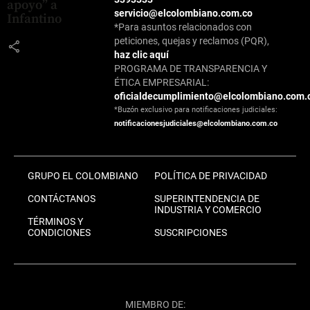
apoyo” a
servicio@elcolombiano.com.co
Infantino
*Para asuntos relacionados con
peticiones, quejas y reclamos (PQR),
share
haz clic aquí
PROGRAMA DE TRANSPARENCIA Y
ÉTICA EMPRESARIAL:
oficialdecumplimiento@elcolombiano.com.
*Buzón exclusivo para notificaciones judiciales:
notificacionesjudiciales@elcolombiano.com.co
GRUPO EL COLOMBIANO
POLÍTICA DE PRIVACIDAD
CONTÁCTANOS
SUPERINTENDENCIA DE
INDUSTRIA Y COMERCIO
TÉRMINOS Y
CONDICIONES
SUSCRIPCIONES
MIEMBRO DE: