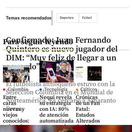
Temas recomendados
Deportes
Fútbol
Confirmado: Juan Fernando
Para seguir leyendo
Quintero es nuevo jugador del
DIM: “Muy feliz de llegar a un
acuerdo”
El futbolista antioqueño estuvo con la
Colombia
Tecnología
Críticos
Selección Colombia en el Mundial de
Entre
Nequi revela
Crónicas
Norteamérica. Es cercano a Amaranto
caras
su estrategia
de un Fan
Perea.
nuevas y
con IA: 80%
Fatal:
viejos
de atención
Estados
conocidos:
automatizada
Alterados
así es el
y cartera de
decide