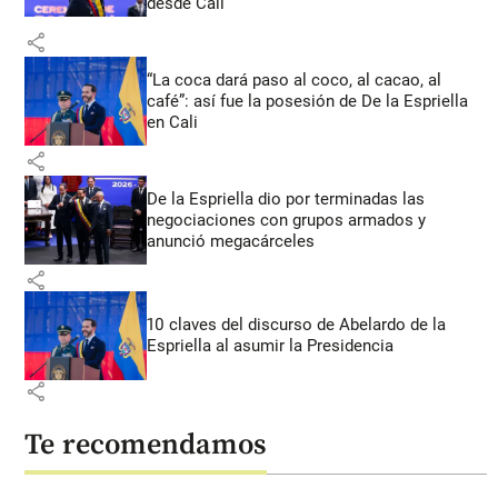
desde Cali
share
“La coca dará paso al coco, al cacao, al
café”: así fue la posesión de De la Espriella
en Cali
share
De la Espriella dio por terminadas las
negociaciones con grupos armados y
anunció megacárceles
share
10 claves del discurso de Abelardo de la
Espriella al asumir la Presidencia
share
Te recomendamos