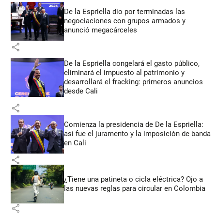
De la Espriella dio por terminadas las
negociaciones con grupos armados y
anunció megacárceles
share
De la Espriella congelará el gasto público,
eliminará el impuesto al patrimonio y
desarrollará el fracking: primeros anuncios
desde Cali
share
Comienza la presidencia de De la Espriella:
así fue el juramento y la imposición de banda
en Cali
share
¿Tiene una patineta o cicla eléctrica? Ojo a
las nuevas reglas para circular en Colombia
share