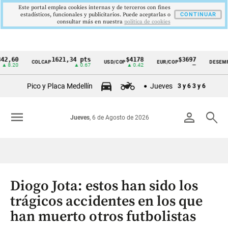
Este portal emplea cookies internas y de terceros con fines
estadísticos, funcionales y publicitarios. Puede aceptarlas o
CONTINUAR
consultar más en nuestra
politica de cookies
0
1621,34 pts
$4178
$3697
9
COLCAP
USD/COP
EUR/COP
DESEMPLEO
Cintillo
0
▲ 0.67
▲ 0.42
—
▼
de
Pico y Placa Medellín
Jueves
3 y 6
3 y 6
indicadores
económicos
menu
person
search
Jueves
, 6 de Agosto de 2026
Colombia
Diogo Jota: estos han sido los
trágicos accidentes en los que
han muerto otros futbolistas