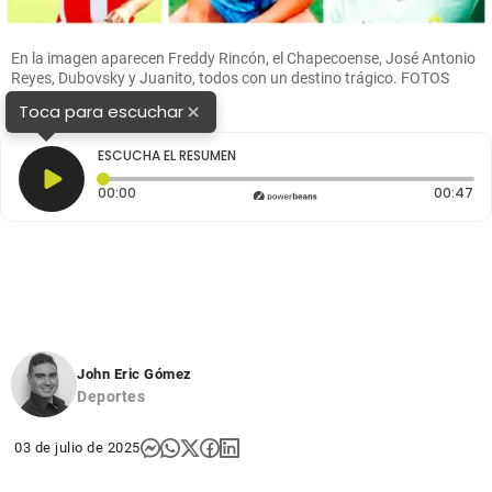
En la imagen aparecen Freddy Rincón, el Chapecoense, José Antonio
Reyes, Dubovsky y Juanito, todos con un destino trágico. FOTOS
GETTY, AFP Y COLPRENSA
×
Toca para escuchar
ESCUCHA EL RESUMEN
Tiempo transcurrido: 0 segundos
Du
00:00
00:47
John Eric Gómez
Deportes
03 de julio de 2025