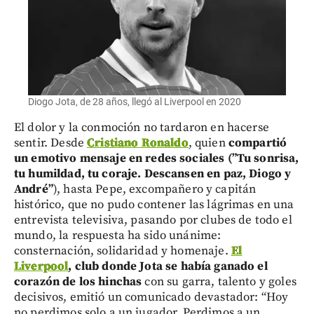
Diogo Jota, de 28 años, llegó al Liverpool en 2020
El dolor y la conmoción no tardaron en hacerse
sentir. Desde
Cristiano Ronaldo
, quien
compartió
un emotivo mensaje en redes sociales (”Tu sonrisa,
tu humildad, tu coraje. Descansen en paz, Diogo y
André”
), hasta Pepe, excompañero y capitán
histórico, que no pudo contener las lágrimas en una
entrevista televisiva, pasando por clubes de todo el
mundo, la respuesta ha sido unánime:
consternación, solidaridad y homenaje.
El
Liverpool
, club donde Jota se había ganado el
corazón de los hinchas
con su garra, talento y goles
decisivos, emitió un comunicado devastador: “Hoy
no perdimos solo a un jugador. Perdimos a un