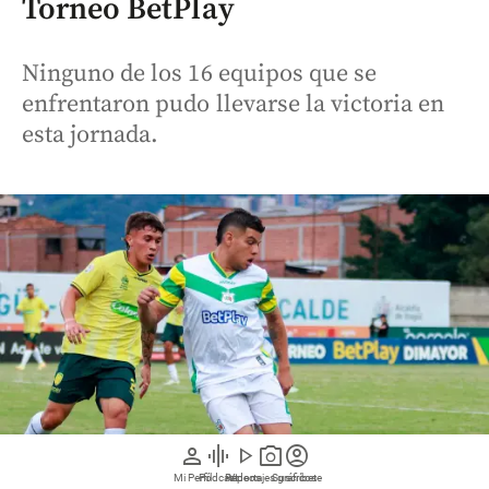
Torneo BetPlay
Ninguno de los 16 equipos que se
enfrentaron pudo llevarse la victoria en
esta jornada.
person
graphic_eq
play_arrow
photo_camera
account_circle
Mi Perfil
Pódcast
Reportajes gráficos
Videos
Suscríbete