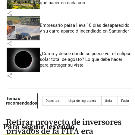
qué hacer en cada uno
share
Empresario paisa lleva 10 días desaparecido
y su carro apareció incendiado en Santander
share
¿Cómo y desde dónde se puede ver el eclipse
solar total de agosto? Lo que debe hacer
para proteger su vista
share
Temas
Deportes
Liga de Inglaterra
Uefa
Futbolist
recomendados
Retirar proyecto de inversores
Para seguir leyendo
privados de la FIFA era