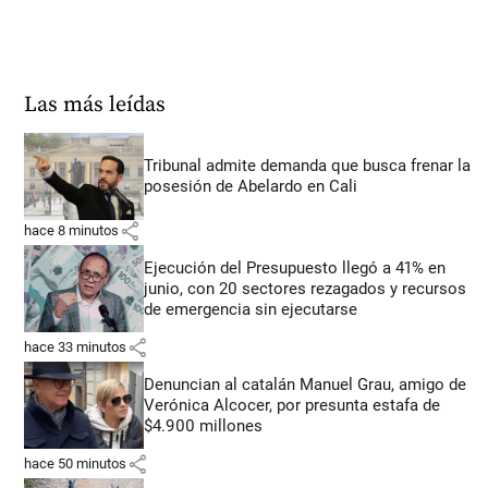
Las más leídas
Tribunal admite demanda que busca frenar la
posesión de Abelardo en Cali
share
hace 8 minutos
Ejecución del Presupuesto llegó a 41% en
junio, con 20 sectores rezagados y recursos
de emergencia sin ejecutarse
share
hace 33 minutos
Denuncian al catalán Manuel Grau, amigo de
Verónica Alcocer, por presunta estafa de
$4.900 millones
share
hace 50 minutos