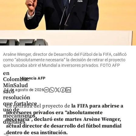
share
Salud
Actualizan
Arsène Wenger, director de Desarrollo del Fútbol de la FIFA, calificó
como “absolutamente necesaria” la decisión de retirar el proyecto
reglas para
que buscaba abrir el Mundial a inversores privados. FOTO AFP
telemedicina
en
Agencia AFP
Colombia:
MinSalud
04 de agosto de 2026
sacó
resolución
que fortalece
La retirada del proyecto de
la FIFA para abrirse a
uso de
inversores privados era “absolutamente
mecanismos
necesaria”, declaró este martes Arsène Wenger,
digitales
actual director de desarrollo del fútbol mundial
dentro de esa institución.
share