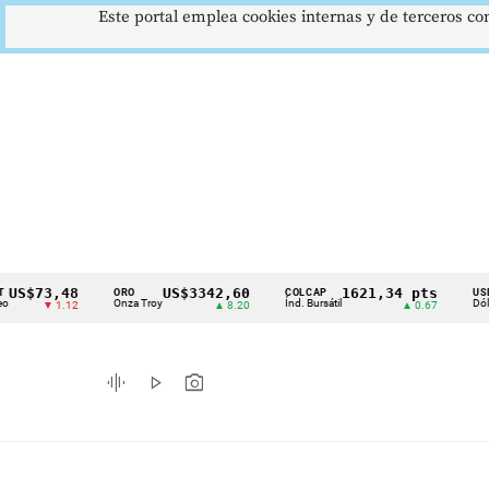
Este portal emplea cookies internas y de terceros con
3,48
US$3342,60
1621,34 pts
$
ORO
COLCAP
USD/COP
Cintillo
Onza Troy
Índ. Bursátil
Dólar Spot
▼ 1.12
▲ 8.20
▲ 0.67
de
indicadores
graphic_eq
play_arrow
photo_camera
económicos
Colombia