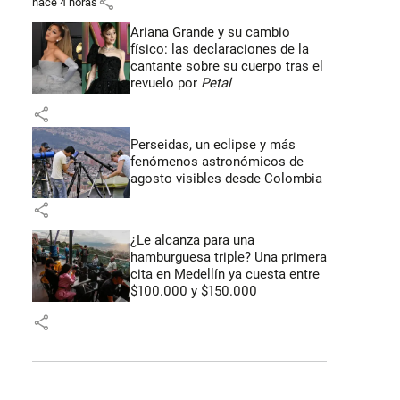
share
hace 4 horas
Ariana Grande y su cambio
físico: las declaraciones de la
cantante sobre su cuerpo tras el
revuelo por
Petal
share
Perseidas, un eclipse y más
fenómenos astronómicos de
agosto visibles desde Colombia
share
¿Le alcanza para una
hamburguesa triple? Una primera
cita en Medellín ya cuesta entre
$100.000 y $150.000
share