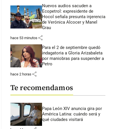
Nuevos audios sacuden a
Ecopetrol: expresidente de
Hocol señala presunta injerencia
de Verónica Alcocer y Manel
Grau
share
hace 53 minutos
Para el 2 de septiembre quedó
indagatoria a Gloria Arizabaleta
por maniobras para suspender a
Petro
share
hace 2 horas
Te recomendamos
Papa León XIV anuncia gira por
América Latina: cuándo será y
qué ciudades visitará