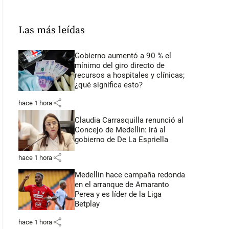
Las más leídas
Gobierno aumentó a 90 % el
mínimo del giro directo de
recursos a hospitales y clínicas;
¿qué significa esto?
share
hace 1 hora
Claudia Carrasquilla renunció al
Concejo de Medellín: irá al
gobierno de De La Espriella
share
hace 1 hora
Medellín hace campaña redonda
en el arranque de Amaranto
Perea y es líder de la Liga
Betplay
share
hace 1 hora