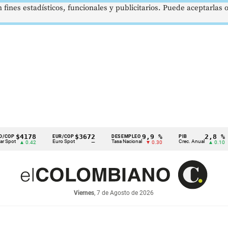
 fines estadísticos, funcionales y publicitarios. Puede aceptarlas
4178
$3672
9,9 %
2,8 %
EUR/COP
DESEMPLEO
PIB
TR
Euro Spot
Tasa Nacional
Crec. Anual
Tas
▲ 0.42
—
▼ 0.30
▲ 0.10
Viernes
, 7 de Agosto de 2026