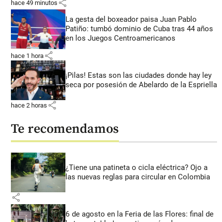
share
hace 49 minutos
La gesta del boxeador paisa Juan Pablo
Patiño: tumbó dominio de Cuba tras 44 años
en los Juegos Centroamericanos
share
hace 1 hora
¡Pilas! Estas son las ciudades donde hay ley
seca por posesión de Abelardo de la Espriella
share
hace 2 horas
Te recomendamos
¿Tiene una patineta o cicla eléctrica? Ojo a
las nuevas reglas para circular en Colombia
share
6 de agosto en la Feria de las Flores: final de