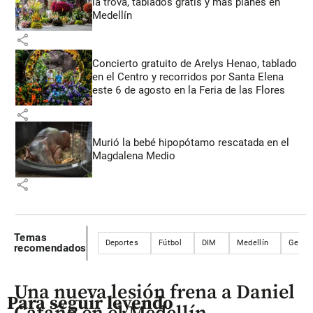
la trova, tablados gratis y más planes en
Medellín
share
Concierto gratuito de Arelys Henao, tablado
en el Centro y recorridos por Santa Elena
este 6 de agosto en la Feria de las Flores
share
Murió la bebé hipopótamo rescatada en el
Magdalena Medio
share
Temas
Deportes
Fútbol
DIM
Medellín
Germá
recomendados
Una nueva lesión frena a Daniel
Para seguir leyendo