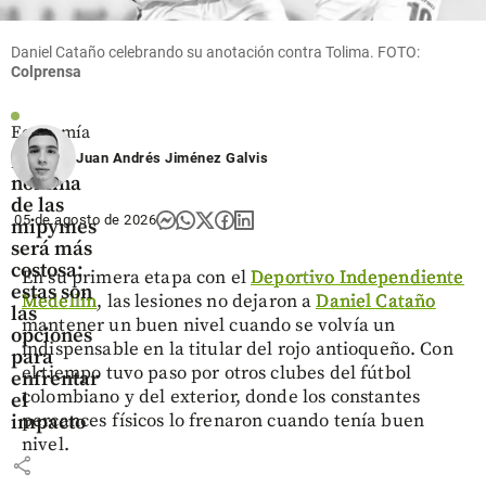
Daniel Cataño celebrando su anotación contra Tolima. FOTO:
Colprensa
Economía
Juan Andrés Jiménez Galvis
La
nómina
de las
05 de agosto de 2026
mipymes
será más
costosa:
En su primera etapa con el
Deportivo Independiente
estas son
Medellín
, las lesiones no dejaron a
Daniel Cataño
las
mantener un buen nivel cuando se volvía un
opciones
indispensable en la titular del rojo antioqueño. Con
para
el tiempo tuvo paso por otros clubes del fútbol
enfrentar
colombiano y del exterior, donde los constantes
el
percances físicos lo frenaron cuando tenía buen
impacto
nivel.
share