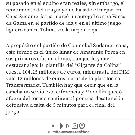
su pasado en el equipo eran reales, sin embargo, el
rendimiento del uruguayo no ha sido el mejor. En
Copa Sudamericana marcó un autogol contra Vasco
da Gama en el partido de ida y en el último juego
liguero contra Tolima vio la tarjeta roja.
A propósito del partido de Conmebol Sudamericana,
este torneo es el único lunar de Amaranto Perea en
sus primeros días en el rojo, aunque hay que
destacar algo: la plantilla del “Gigante da Colina”
cuesta 104,25 millones de euros, mientras la del DIM
vale 12 millones de euros, datos de la plataforma
Transfermarkt. También hay que decir que en la
cancha no se vio esta diferencia y Medellín quedó
afuera del torneo continental por una desatención
defensiva a falta de 5 minutos para el final del
juego.
person
graphic_eq
play_arrow
photo_camera
account_circle
¿Cuándo vuelve a jugar el rojo?
Mi Perfil
Pódcast
Reportajes gráficos
Videos
Suscríbete