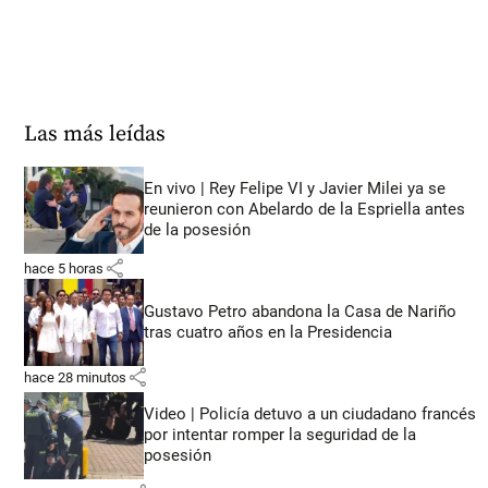
Las más leídas
En vivo | Rey Felipe VI y Javier Milei ya se
reunieron con Abelardo de la Espriella antes
de la posesión
share
hace 5 horas
Gustavo Petro abandona la Casa de Nariño
tras cuatro años en la Presidencia
share
hace 28 minutos
Video | Policía detuvo a un ciudadano francés
por intentar romper la seguridad de la
posesión