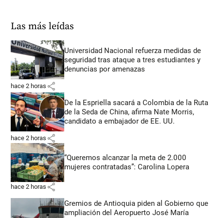
Las más leídas
Universidad Nacional refuerza medidas de
seguridad tras ataque a tres estudiantes y
denuncias por amenazas
share
hace 2 horas
De la Espriella sacará a Colombia de la Ruta
de la Seda de China, afirma Nate Morris,
candidato a embajador de EE. UU.
share
hace 2 horas
“Queremos alcanzar la meta de 2.000
mujeres contratadas”: Carolina Lopera
share
hace 2 horas
Gremios de Antioquia piden al Gobierno que
ampliación del Aeropuerto José María