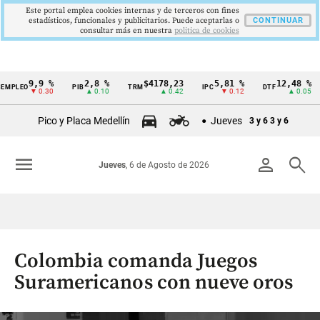
Este portal emplea cookies internas y de terceros con fines
estadísticos, funcionales y publicitarios. Puede aceptarlas o
CONTINUAR
consultar más en nuestra
politica de cookies
9,9 %
2,8 %
$4178,23
5,81 %
12,48 %
EO
PIB
TRM
IPC
DTF
UV
Cintillo
▼ 0.30
▲ 0.10
▲ 0.42
▼ 0.12
▲ 0.05
de
Pico y Placa Medellín
Jueves
3 y 6
3 y 6
indicadores
económicos
menu
person
search
Jueves
, 6 de Agosto de 2026
Colombia
Colombia comanda Juegos
Suramericanos con nueve oros