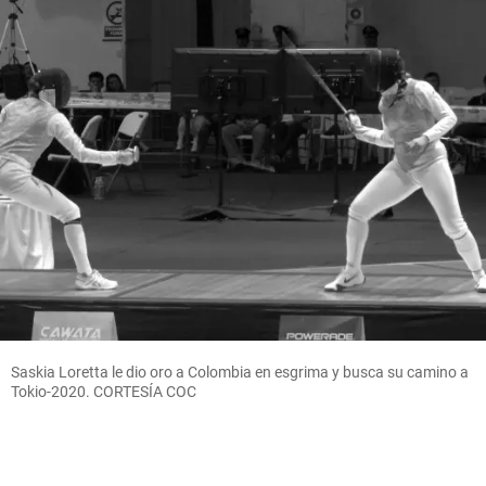
Saskia Loretta le dio oro a Colombia en esgrima y busca su camino a
Tokio-2020. CORTESÍA COC