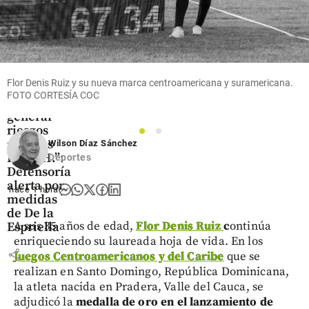
Colombia
“Algunas
Flor Denis Ruiz y su nueva marca centroamericana y suramericana.
propuestas
FOTO CORTESÍA COC
podrían
generar
riesgos
1
2
para los
Wilson Díaz Sánchez
DD. HH.”:
Deportes
Defensoría
alerta por
hace 1 hora
medidas
de De la
A sus 35 años de edad,
Flor Denis Ruiz
c
ontinúa
Espriella
enriqueciendo su laureada hoja de vida. En los
share
Juegos Centroamericanos y del Caribe
que se
realizan en Santo Domingo, República Dominicana,
la atleta nacida en Pradera, Valle del Cauca, se
adjudicó la
medalla de oro en el lanzamiento de