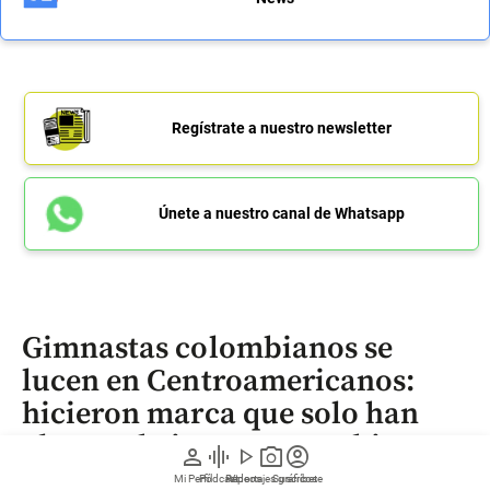
Regístrate a nuestro newsletter
Únete a nuestro canal de Whatsapp
Gimnastas colombianos se
lucen en Centroamericanos:
hicieron marca que solo han
alcanzado japoneses y chinos
person
graphic_eq
play_arrow
photo_camera
account_circle
Mi Perfil
Pódcast
Reportajes gráficos
Videos
Suscríbete