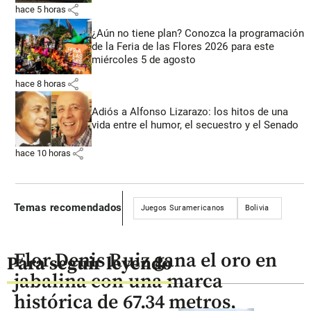
share
hace 5 horas
¿Aún no tiene plan? Conozca la programación
de la Feria de las Flores 2026 para este
miércoles 5 de agosto
share
hace 8 horas
Adiós a Alfonso Lizarazo: los hitos de una
vida entre el humor, el secuestro y el Senado
share
hace 10 horas
Temas recomendados
Juegos Suramericanos
Bolivia
Flor Denis Ruiz gana el oro en
Para seguir leyendo
jabalina con una marca
histórica de 67.34 metros,