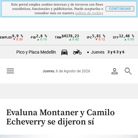
Este portal emplea cookies internas y de terceros con fines
estadísticos, funcionales y publicitarios. Puede aceptarlas o
CONTINUAR
consultar más en nuestra
politica de cookies
9,9 %
2,8 %
$4178,23
5,81 %
12,48 %
PLEO
PIB
TRM
IPC
DTF
Cintillo
▼ 0.30
▲ 0.10
▲ 0.42
▼ 0.12
▲ 0.05
de
Pico y Placa Medellín
Jueves
3 y 6
3 y 6
indicadores
económicos
menu
person
search
Jueves
, 6 de Agosto de 2026
Colombia
Evaluna Montaner y Camilo
Echeverry se dijeron sí