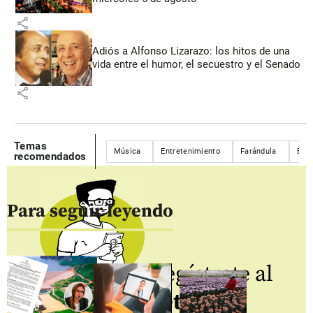
share
Adiós a Alfonso Lizarazo: los hitos de una
vida entre el humor, el secuestro y el Senado
share
Temas
Música
Entretenimiento
Farándula
Esta
recomendados
Para seguir leyendo
Regístrate al
newsletter