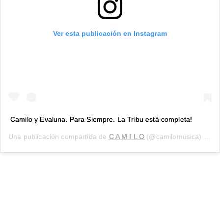
Ver esta publicación en Instagram
Camilo y Evaluna. Para Siempre. La Tribu está completa!
Una publicación compartida de
C A M I L O
(@camilomusica) el
8 