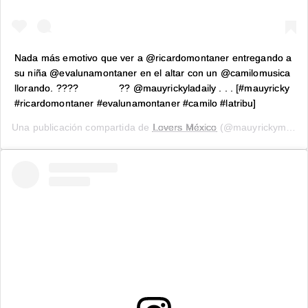
Nada más emotivo que ver a @ricardomontaner entregando a
su niña @evalunamontaner en el altar con un @camilomusica
llorando. ???? ⠀⠀⠀⠀⠀ ?? @mauyrickyladaily . . . [#mauyricky
#ricardomontaner #evalunamontaner #camilo #latribu]
Una publicación compartida de
Lovers México
(@mauyrickymx) el