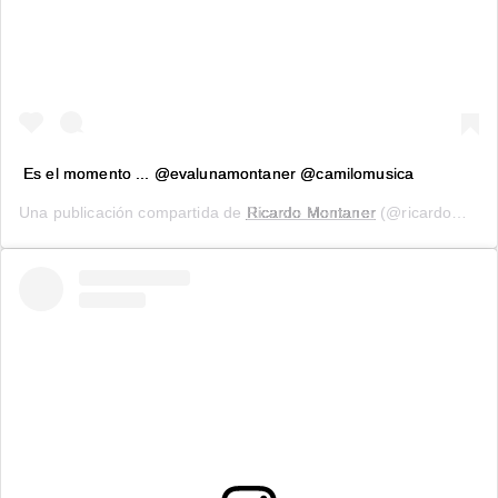
Es el momento ... @evalunamontaner @camilomusica
Una publicación compartida de
Ricardo Montaner
(@ricardomontaner) el