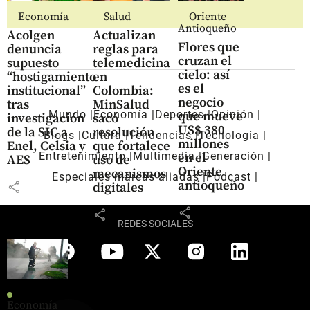
Economía
Salud
Oriente
Antioqueño
Acolgen
Actualizan
Flores que
denuncia
reglas para
cruzan el
supuesto
telemedicina
cielo: así
“hostigamiento
en
es el
institucional”
Colombia:
negocio
tras
MinSalud
Mundo
Economía
Deportes
Opinión
que mueve
investigación
sacó
US$ 380
de la SIC a
resolución
Blogs
Cultura
Tendencias
Tecnología
millones
Enel, Celsia y
que fortalece
Entretenimiento
Multimedia
Generación
en el
AES
uso de
Oriente
mecanismos
Especiales marcas aliadas
Pódcast
antioqueño
share
digitales
share
share
REDES SOCIALES
Economía