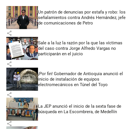
Un patrón de denuncias por estafa y robo: los
señalamientos contra Andrés Hernández, jefe
de comunicaciones de Petro
share
Sale a la luz la razón por la que las víctimas
del caso contra Jorge Alfredo Vargas no
participarán en el juicio
share
¡Por fin! Gobernador de Antioquia anunció el
inicio de instalación de equipos
electromecánicos en Túnel del Toyo
share
La JEP anunció el inicio de la sexta fase de
búsqueda en La Escombrera, de Medellín
share