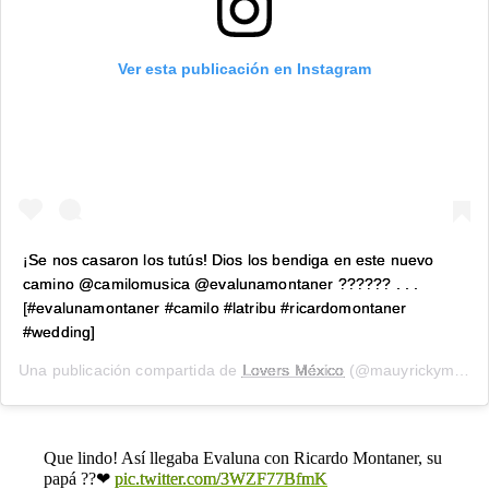
Ver esta publicación en Instagram
¡Se nos casaron los tutús! Dios los bendiga en este nuevo
camino @camilomusica @evalunamontaner ?????? . . .
[#evalunamontaner #camilo #latribu #ricardomontaner
#wedding]
Una publicación compartida de
Lovers México
(@mauyrickymx) el
Que lindo! Así llegaba Evaluna con Ricardo Montaner, su
papá ??❤
pic.twitter.com/3WZF77BfmK