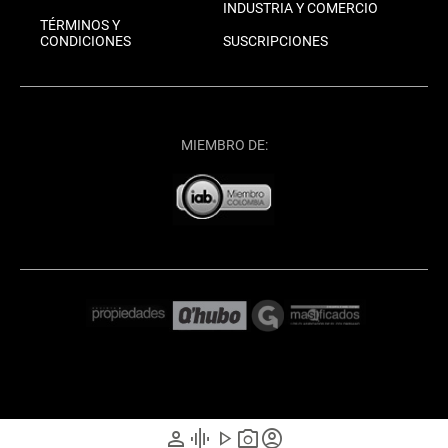
INDUSTRIA Y COMERCIO
TÉRMINOS Y
CONDICIONES
SUSCRIPCIONES
MIEMBRO DE:
person
graphic_eq
play_arrow
photo_camera
account_circle