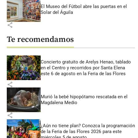
El Museo del Fútbol abre las puertas en el
Solar del Águila
share
Te recomendamos
Concierto gratuito de Arelys Henao, tablado
en el Centro y recorridos por Santa Elena
este 6 de agosto en la Feria de las Flores
share
Murió la bebé hipopótamo rescatada en el
Magdalena Medio
share
¿Aún no tiene plan? Conozca la programación
de la Feria de las Flores 2026 para este
miércoles 5 de agosto