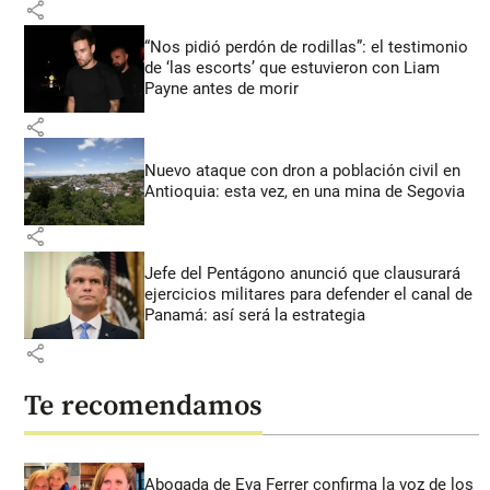
share
“Nos pidió perdón de rodillas”: el testimonio
de ‘las escorts’ que estuvieron con Liam
Payne antes de morir
share
Nuevo ataque con dron a población civil en
Antioquia: esta vez, en una mina de Segovia
share
Jefe del Pentágono anunció que clausurará
ejercicios militares para defender el canal de
Panamá: así será la estrategia
share
Te recomendamos
Abogada de Eva Ferrer confirma la voz de los