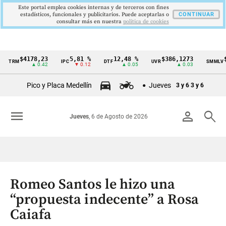
Este portal emplea cookies internas y de terceros con fines
estadísticos, funcionales y publicitarios. Puede aceptarlas o
CONTINUAR
consultar más en nuestra
politica de cookies
$4178,23
5,81 %
12,48 %
$386,1273
$1
TRM
IPC
DTF
UVR
SMMLV
Cintillo
▲ 0.42
▼ 0.12
▲ 0.05
▲ 0.03
de
Pico y Placa Medellín
Jueves
3 y 6
3 y 6
indicadores
económicos
menu
person
search
Jueves
, 6 de Agosto de 2026
Colombia
Romeo Santos le hizo una
“propuesta indecente” a Rosa
Caiafa