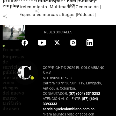
primer
Trabzonspor
Enel, Celsia y
empleo
AES
Entretenimiento
Multimedia
Generación
share
Especiales marcas aliadas
Pódcast
share
share
REDES SOCIALES
Economía
Empresas
de
servicios
COPYRIGHT © 2026 EL COLOMBIANO
públicos
S.A.S
alertan de
NIT: 890901352-3
cinco
Carrera 48 N° 30 Sur - 119, Envigado,
riesgos
Antioquia, Colombia.
del nuevo
CONMUTADOR:
(57) (604) 3315252
marco
ATENCIÓN AL CLIENTE:
(57) (604)
tarifario
3393333
de aseo
servicio@elcolombiano.com.co
*Para asuntos relacionados con