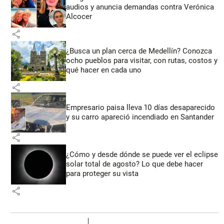
audios y anuncia demandas contra Verónica
Alcocer
share
¿Busca un plan cerca de Medellín? Conozca
ocho pueblos para visitar, con rutas, costos y
qué hacer en cada uno
share
Empresario paisa lleva 10 días desaparecido
y su carro apareció incendiado en Santander
share
¿Cómo y desde dónde se puede ver el eclipse
solar total de agosto? Lo que debe hacer
para proteger su vista
share