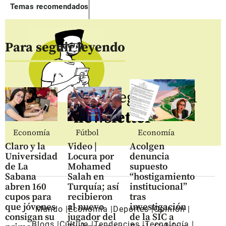
Temas recomendados
Para seguir leyendo
Regístrate al
newsletter
Economía
Fútbol
Economía
Claro y la
Video |
Acolgen
Universidad
Locura por
denuncia
de La
Mohamed
supuesto
Sabana
Salah en
“hostigamiento
abren 160
Turquía; así
institucional”
cupos para
recibieron
tras
que jóvenes
al nuevo
investigación
Mundo
Economía
Deportes
Opinión
consigan su
jugador del
de la SIC a
Blogs
Cultura
Tendencias
Tecnología