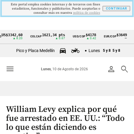
Este portal emplea cookies internas y de terceros con fines
estadísticos, funcionales y publicitarios. Puede aceptarlas o
CONTINUAR
consultar más en nuestra
politica de cookies
$3342,60
1621,34 pts
$4178
$3649
COLCAP
USD/COP
EUR/COP
DE
Cintillo
▲ 8.20
▲ 0.67
▲ 0.42
—
de
Pico y Placa Medellín
Lunes
5 y 8
5 y 8
indicadores
económicos
menu
person
search
Lunes
, 10 de Agosto de 2026
Colombia
William Levy explica por qué
fue arrestado en EE. UU.: “Todo
lo que están diciendo es