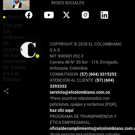
REDES SOCIALES
Medellín
Van por
las
órdenes
de
COPYRIGHT © 2026 EL COLOMBIANO
captura
S.A.S
de los
NIT: 890901352-3
asesinos
Carrera 48 N° 30 Sur - 119, Envigado,
de Julián
Antioquia, Colombia.
en Las
CONMUTADOR:
(57) (604) 3315252
Palmas
ATENCIÓN AL CLIENTE:
(57) (604)
3393333
share
servicio@elcolombiano.com.co
*Para asuntos relacionados con
peticiones, quejas y reclamos (PQR),
haz clic aquí
PROGRAMA DE TRANSPARENCIA Y
ÉTICA EMPRESARIAL:
oficialdecumplimiento@elcolombiano.com.
*Buzón exclusivo para notificaciones judiciales: