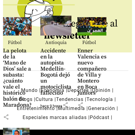
Regístrate al
newsletter
Fútbol
Antioquia
Fútbol
La pelota
Accidente
Enner
de la
en la
Valencia es
‘Mano de
autopista
nuevo
Dios’ sale a
Medellín-
compañero
subasta:
Bogotá dejó
de Villa y
¿cuánto
un
Montero
vale el
motociclista
en Boca
Mundo
Economía
Deportes
Opinión
histórico
fallecido
Juniors
balón de
Blogs
Cultura
Tendencias
Tecnología
share
share
Maradona?
hace 9 horas
Entretenimiento
Multimedia
Generación
share
Especiales marcas aliadas
Pódcast