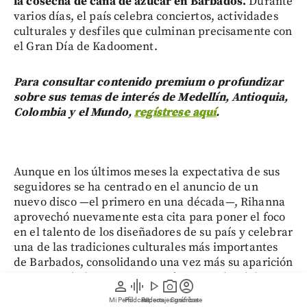
la cosecha de caña de azúcar en Barbados.
Durante
varios días, el país celebra conciertos, actividades
culturales y desfiles que culminan precisamente con
el Gran Día de Kadooment.
Para consultar contenido premium o profundizar
sobre sus temas de interés de Medellín, Antioquia,
Colombia y el Mundo,
regístrese aquí
.
Aunque en los últimos meses la expectativa de sus
seguidores se ha centrado en el anuncio de un
nuevo disco —el primero en una década—, Rihanna
aprovechó nuevamente esta cita para poner el foco
en el talento de los diseñadores de su país y celebrar
una de las tradiciones culturales más importantes
de Barbados, consolidando una vez más su aparición
como uno de los momentos más esperados del
person
graphic_eq
play_arrow
photo_camera
account_circle
carnaval.
Mi Perfil
Pódcast
Reportajes gráficos
Videos
Suscríbete