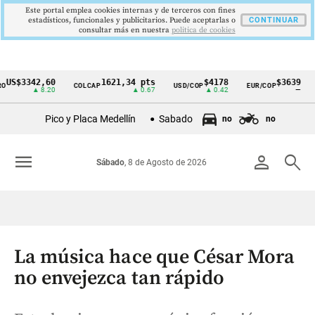
Este portal emplea cookies internas y de terceros con fines
estadísticos, funcionales y publicitarios. Puede aceptarlas o
CONTINUAR
consultar más en nuestra
politica de cookies
3342,60
1621,34 pts
$4178
$3639
COLCAP
USD/COP
EUR/COP
DESE
Cintillo
▲ 8.20
▲ 0.67
▲ 0.42
—
de
Pico y Placa Medellín
Sabado
no
no
indicadores
económicos
menu
person
search
Sábado
, 8 de Agosto de 2026
Colombia
La música hace que César Mora
no envejezca tan rápido