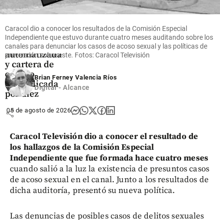
Tecnología
Nequi revela
su estrategia
Caracol dio a conocer los resultados de la Comisión Especial
con IA: 80%
Independiente que estuvo durante cuatro meses auditando sobre los
de atención
canales para denunciar los casos de acoso sexual y las políticas de
automatizada
prevención sobre este. Fotos: Caracol Televisión
y cartera de
crédito
Brian Ferney Valencia Ríos
multiplicada
Digital - Alcance
por diez
05 de agosto de 2026
share
Caracol Televisión dio a conocer el resultado de
los hallazgos de la Comisión Especial
Independiente que fue formada hace cuatro meses
cuando salió a la luz la existencia de presuntos casos
de acoso sexual en el canal. Junto a los resultados de
dicha auditoría, presentó su nueva política.
Las denuncias de posibles casos de delitos sexuales