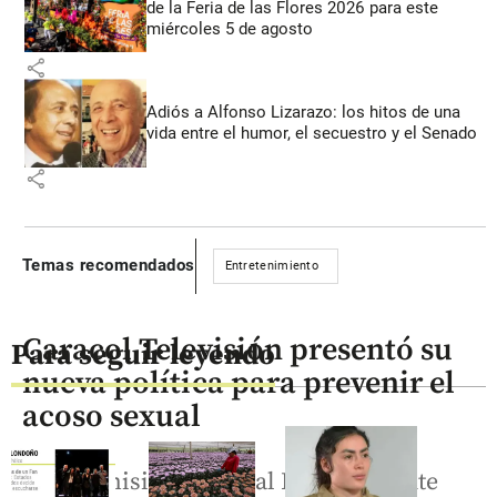
de la Feria de las Flores 2026 para este
miércoles 5 de agosto
share
Adiós a Alfonso Lizarazo: los hitos de una
vida entre el humor, el secuestro y el Senado
share
Temas recomendados
Entretenimiento
Caracol Televisión presentó su
Para seguir leyendo
nueva política para prevenir el
acoso sexual
Una Comisión Especial Independiente