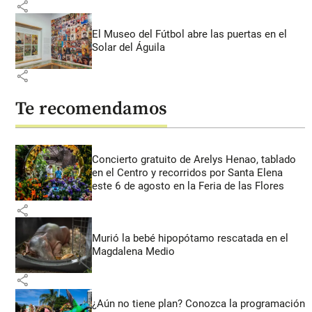
share
El Museo del Fútbol abre las puertas en el
Solar del Águila
share
Te recomendamos
Concierto gratuito de Arelys Henao, tablado
en el Centro y recorridos por Santa Elena
este 6 de agosto en la Feria de las Flores
share
Murió la bebé hipopótamo rescatada en el
Magdalena Medio
share
¿Aún no tiene plan? Conozca la programación