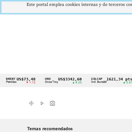
Este portal emplea cookies internas y de terceros con
US$73,48
US$3342,60
1621,34 pts
RENT
ORO
COLCAP
Cintillo
tróleo
Onza Troy
Índ. Bursátil
▼ 1.12
▲ 8.20
▲ 0.67
de
indicadores
graphic_eq
play_arrow
photo_camera
económicos
Colombia
Temas recomendados