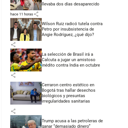
llevaba dos días desaparecido
share
hace 11 horas
Wilson Ruiz radicó tutela contra
Petro por insubsistencia de
Angie Rodríguez, ¿qué dijo?
share
La selección de Brasil irá a
Calcuta a jugar un amistoso
inédito contra India en octubre
share
Cerraron centro estético en
Bogotá tras hallar desechos
biológicos y presuntas
irregularidades sanitarias
share
Trump acusa a las petroleras de
ganar “demasiado dinero”