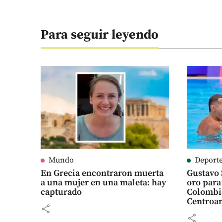
Para seguir leyendo
Mundo
Deport
En Grecia encontraron muerta
Gustavo 
a una mujer en una maleta: hay
oro para 
capturado
Colombia en
Centroa
share
share