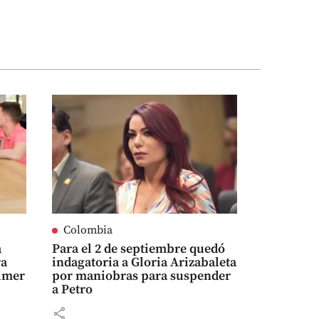
Colombia
a
Para el 2 de septiembre quedó
ra
indagatoria a Gloria Arizabaleta
rimer
por maniobras para suspender
a Petro
share