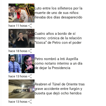
Luto entre los silleteros por la
muerte de uno de sus niños:
llevaba dos días desaparecido
share
hace 11 horas
Cuatro años a bordo de sí
mismo: crónica de la relación
“tóxica” de Petro con el poder
share
hace 18 horas
Petro nombró a Inti Asprilla
como notario interino a un día
de dejar la Presidencia
share
hace 13 horas
Reabren el Túnel de Oriente tras
grave accidente entre furgón y
buseta que dejó ocho heridos
share
hace 13 horas