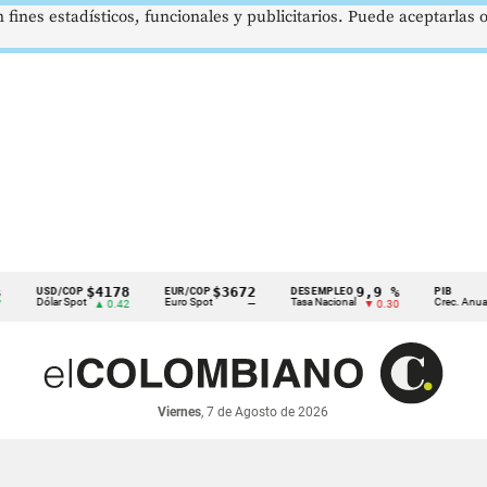
 fines estadísticos, funcionales y publicitarios. Puede aceptarlas
$4178
$3672
9,9 %
2,8
USD/COP
EUR/COP
DESEMPLEO
PIB
Dólar Spot
Euro Spot
Tasa Nacional
Crec. Anual
▲ 0.42
—
▼ 0.30
▲ 0.
Viernes
, 7 de Agosto de 2026