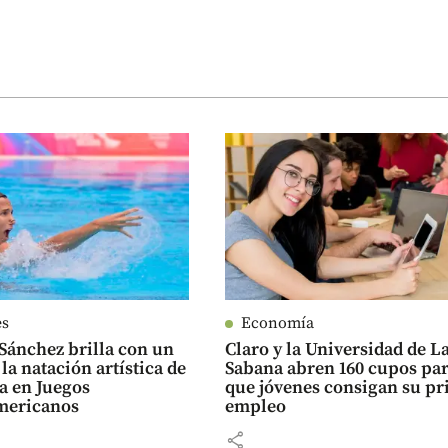
es
Economía
Sánchez brilla con un
Claro y la Universidad de L
la natación artística de
Sabana abren 160 cupos pa
 Juegos
que jóvenes consigan su p
mericanos
empleo
share