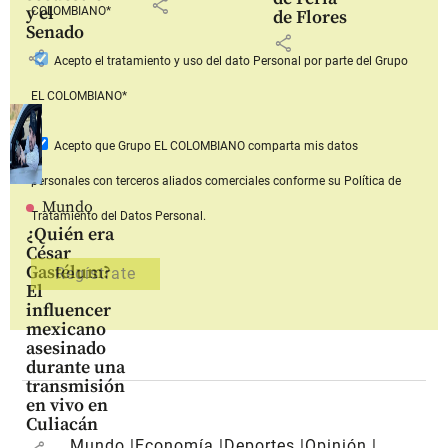
share
y el
COLOMBIANO*
de Flores
Senado
share
share
Acepto
el tratamiento y uso del dato Personal
por parte del Grupo
EL COLOMBIANO*
Acepto que Grupo EL COLOMBIANO
comparta mis datos
personales con terceros aliados comerciales
conforme su Política de
Mundo
Tratamiento del Datos Personal.
¿Quién era
César
Gastélum?
El
influencer
mexicano
asesinado
durante una
transmisión
en vivo en
Culiacán
Mundo
Economía
Deportes
Opinión