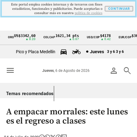
Este portal emplea cookies internas y de terceros con fines
estadísticos, funcionales y publicitarios. Puede aceptarlas o
CONTINUAR
consultar más en nuestra
politica de cookies
US$3342,60
1621,34 pts
$4178
$369
ORO
COLCAP
USD/COP
EUR/COP
Cintillo
▲ 8.20
▲ 0.67
▲ 0.42
de
Pico y Placa Medellín
Jueves
3 y 6
3 y 6
indicadores
económicos
menu
person
search
Jueves
, 6 de Agosto de 2026
Colombia
Temas recomendados
A empacar morrales: este lunes
es el regreso a clases