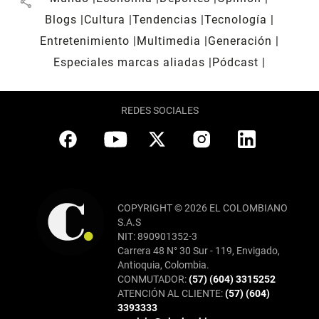
share
Blogs
Cultura
Tendencias
Tecnología
Entretenimiento
Multimedia
Generación
Especiales marcas aliadas
Pódcast
REDES SOCIALES
COPYRIGHT © 2026 EL COLOMBIANO
S.A.S
NIT: 890901352-3
Carrera 48 N° 30 Sur - 119, Envigado,
Antioquia, Colombia.
CONMUTADOR:
(57) (604) 3315252
ATENCIÓN AL CLIENTE:
(57) (604)
3393333