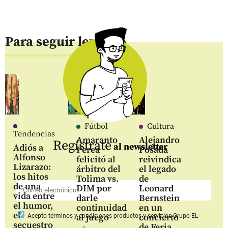
Para seguir leyendo
Fútbol
Cultura
Tendencias
Amaranto
Alejandro
Regístrate
al newsletter
Adiós a
Perea
Posada
Alfonso
felicitó al
reivindica
Lizarazo:
árbitro del
el legado
los hitos
Tolima vs.
de
de una
DIM por
Leonard
vida entre
darle
Bernstein
el humor,
continuidad
en un
el
al juego
concierto
Acepto
términos y condiciones productos y servicios
Grupo EL
secuestro
de Feria