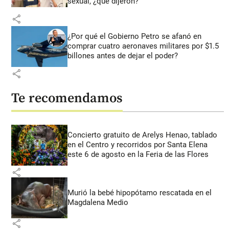
sexual, ¿qué dijeron?
share
¿Por qué el Gobierno Petro se afanó en
comprar cuatro aeronaves militares por $1.5
billones antes de dejar el poder?
share
Te recomendamos
Concierto gratuito de Arelys Henao, tablado
en el Centro y recorridos por Santa Elena
este 6 de agosto en la Feria de las Flores
share
Murió la bebé hipopótamo rescatada en el
Magdalena Medio
share