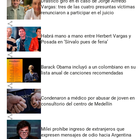
Drástico giro en el caso de Jorge Alfredo
Vargas: tres de las cuatro presuntas víctimas
renunciaron a participar en el juicio
share
Habrá mano a mano entre Herbert Vargas y
Posada en ‘Sírvalo pues de feria’
share
Barack Obama incluyó a un colombiano en su
lista anual de canciones recomendadas
share
Condenaron a médico por abusar de joven en
consultorio del centro de Medellín
share
Milei prohíbe ingreso de extranjeros que
expresen mensajes de odio hacia Argentina