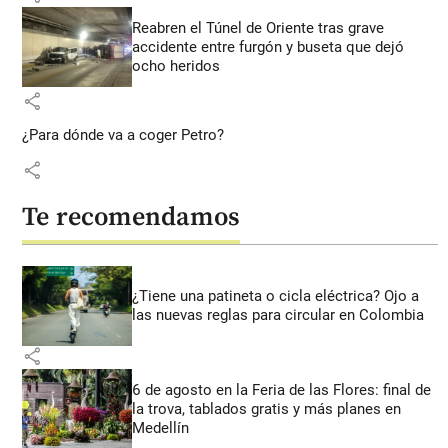
Reabren el Túnel de Oriente tras grave
accidente entre furgón y buseta que dejó
ocho heridos
share
¿Para dónde va a coger Petro?
share
Te recomendamos
¿Tiene una patineta o cicla eléctrica? Ojo a
las nuevas reglas para circular en Colombia
share
6 de agosto en la Feria de las Flores: final de
la trova, tablados gratis y más planes en
Medellín