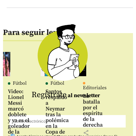
Para seguir leyendo
Fútbol
Fútbol
Editoriales
Video:
Santos
Regístrate
al newsletter
La
Lionel
respaldó
batalla
Messi
a
por el
marcó
Neymar
espíritu
doblete
tras la
de la
y ya es el
polémica
derecha
goleador
en la
de la
Copa de
share