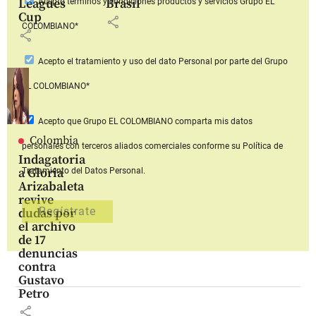
Leagues
Brasil
Acepto
términos y condiciones productos y servicios
Grupo EL
Cup
share
COLOMBIANO*
share
Acepto
el tratamiento y uso del dato Personal
por parte del Grupo
EL COLOMBIANO*
Acepto que Grupo EL COLOMBIANO
comparta mis datos
Colombia
personales con terceros aliados comerciales
conforme su Política de
Indagatoria
a Gloria
Tratamiento del Datos Personal.
Arizabaleta
revive
dudas por
el archivo
de 17
denuncias
contra
Gustavo
Petro
share