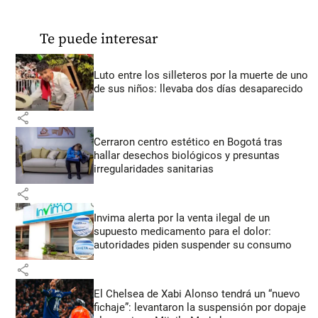
Te puede interesar
Luto entre los silleteros por la muerte de uno
de sus niños: llevaba dos días desaparecido
share
Cerraron centro estético en Bogotá tras
hallar desechos biológicos y presuntas
irregularidades sanitarias
share
Invima alerta por la venta ilegal de un
supuesto medicamento para el dolor:
autoridades piden suspender su consumo
share
El Chelsea de Xabi Alonso tendrá un “nuevo
fichaje”: levantaron la suspensión por dopaje