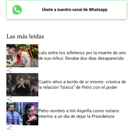
Únete a nuestro canal de Whatsapp
Las más leídas
Luto entre los silleteros por la muerte de uno
de sus niños: llevaba dos días desaparecido
share
Cuatro años a bordo de sí mismo: crónica de
la relación “tóxica” de Petro con el poder
share
Petro nombró a Inti Asprilla como notario
interino a un día de dejar la Presidencia
share