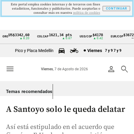
Este portal emplea cookies internas y de terceros con fines
estadísticos, funcionales y publicitarios. Puede aceptarlas o
CONTINUAR
consultar más en nuestra
politica de cookies
US$3342,60
1621,34 pts
$4178
$3672
RO
COLCAP
USD/COP
EUR/COP
Cintillo
▲ 8.20
▲ 0.67
▲ 0.42
—
de
Pico y Placa Medellín
Viernes
7 y 9
7 y 9
indicadores
económicos
menu
person
search
Viernes
, 7 de Agosto de 2026
Colombia
Temas recomendados
A Santoyo solo le queda delatar
Así está estipulado en el acuerdo que