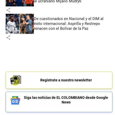
al ucraniano Mijailo Mudryk
share
De cuestionados en Nacional y el DIM al
éxito internacional: Asprilla y Restrepo
renacen con el Bolívar de la Paz
share
Regístrate a nuestro newsletter
Siga las noticias de EL COLOMBIANO desde Google
News