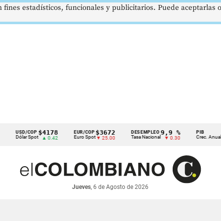
 fines estadísticos, funcionales y publicitarios. Puede aceptarlas
$4178
$3672
9,9 %
2,8 %
SD/COP
EUR/COP
DESEMPLEO
PIB
lar Spot
Euro Spot
Tasa Nacional
Crec. Anual
▲ 0.42
▼ 25.00
▼ 0.30
▲ 0.10
Jueves
, 6 de Agosto de 2026