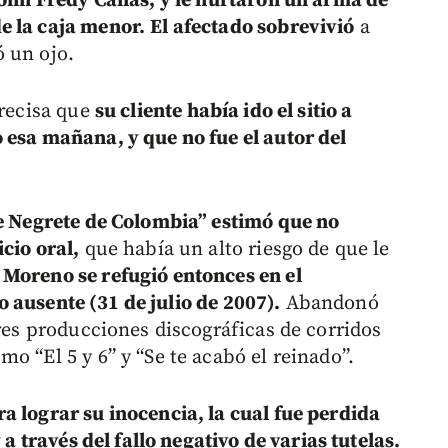
 John Fredy Cañas, y le hurtaron un arma de
e la caja menor.
El afectado sobrevivió
a
 un ojo.
precisa que
su cliente había ido el sitio a
 esa mañana, y que no fue el autor del
ge Negrete de Colombia” estimó que no
cio oral,
que había un alto riesgo de que le
Moreno se refugió entonces en el
ausente (31 de julio de 2007).
Abandonó
tres producciones discográficas de corridos
o “El 5 y 6” y “Se te acabó el reinado”.
a lograr su inocencia, la cual fue perdida
 a través del fallo negativo de varias tutelas.