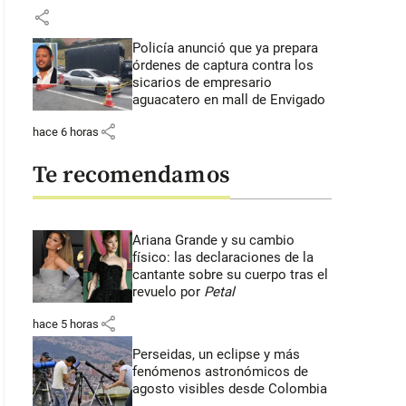
share
Policía anunció que ya prepara
órdenes de captura contra los
sicarios de empresario
aguacatero en mall de Envigado
share
hace 6 horas
Te recomendamos
Ariana Grande y su cambio
físico: las declaraciones de la
cantante sobre su cuerpo tras el
revuelo por
Petal
share
hace 5 horas
Perseidas, un eclipse y más
fenómenos astronómicos de
agosto visibles desde Colombia