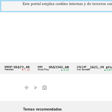
Este portal emplea cookies internas y de terceros con
US$73,48
US$3342,60
1621,34 pts
NT
ORO
COLCAP
U
Cintillo
leo
Onza Troy
Índ. Bursátil
Dó
▼ 1.12
▲ 8.20
▲ 0.67
de
indicadores
graphic_eq
play_arrow
photo_camera
económicos
Colombia
Temas recomendados