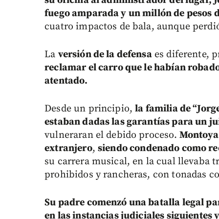
su oficina al administrador del lugar,
fuego amparada y un millón de pesos d
cuatro impactos de bala, aunque perdió
La
versión de la defensa
es diferente, 
reclamar el carro que le habían robado
atentado.
Desde un principio,
la familia de “Jor
estaban dadas las garantías para un jui
vulneraran el debido proceso.
Montoya 
extranjero
,
siendo condenado como reo 
su carrera musical, en la cual llevaba 
prohibidos y rancheras, con tonadas com
Su padre comenzó una batalla legal par
en las instancias judiciales siguientes y