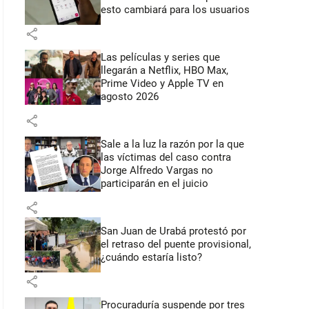
esto cambiará para los usuarios
share
Las películas y series que
llegarán a Netflix, HBO Max,
Prime Video y Apple TV en
agosto 2026
share
Sale a la luz la razón por la que
las víctimas del caso contra
Jorge Alfredo Vargas no
participarán en el juicio
share
San Juan de Urabá protestó por
el retraso del puente provisional,
¿cuándo estaría listo?
share
Procuraduría suspende por tres