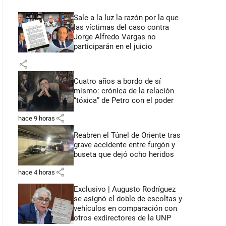
Sale a la luz la razón por la que
las víctimas del caso contra
Jorge Alfredo Vargas no
participarán en el juicio
share
Cuatro años a bordo de sí
mismo: crónica de la relación
“tóxica” de Petro con el poder
share
hace 9 horas
Reabren el Túnel de Oriente tras
grave accidente entre furgón y
buseta que dejó ocho heridos
share
hace 4 horas
Exclusivo | Augusto Rodríguez
se asignó el doble de escoltas y
vehículos en comparación con
otros exdirectores de la UNP