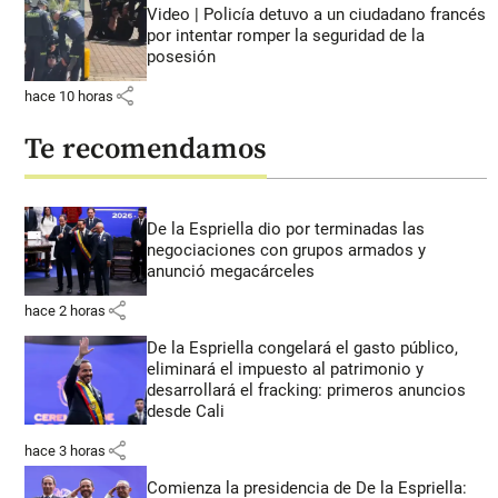
Video | Policía detuvo a un ciudadano francés
por intentar romper la seguridad de la
posesión
share
hace 10 horas
Te recomendamos
De la Espriella dio por terminadas las
negociaciones con grupos armados y
anunció megacárceles
share
hace 2 horas
De la Espriella congelará el gasto público,
eliminará el impuesto al patrimonio y
desarrollará el fracking: primeros anuncios
desde Cali
share
hace 3 horas
Comienza la presidencia de De la Espriella: