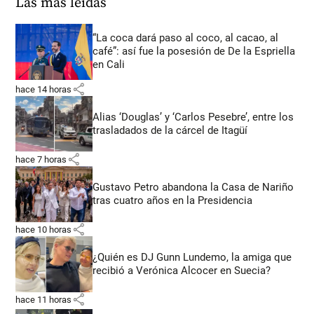
Las más leídas
“La coca dará paso al coco, al cacao, al
café”: así fue la posesión de De la Espriella
en Cali
share
hace 14 horas
Alias ‘Douglas’ y ‘Carlos Pesebre’, entre los
trasladados de la cárcel de Itagüí
share
hace 7 horas
Gustavo Petro abandona la Casa de Nariño
tras cuatro años en la Presidencia
share
hace 10 horas
¿Quién es DJ Gunn Lundemo, la amiga que
recibió a Verónica Alcocer en Suecia?
share
hace 11 horas