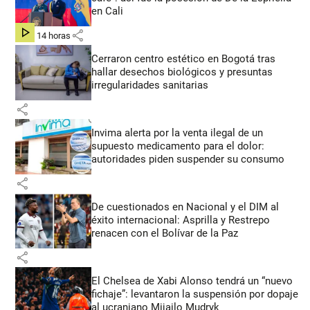
en Cali
share
hace 14 horas
Cerraron centro estético en Bogotá tras
hallar desechos biológicos y presuntas
irregularidades sanitarias
share
Invima alerta por la venta ilegal de un
supuesto medicamento para el dolor:
autoridades piden suspender su consumo
share
De cuestionados en Nacional y el DIM al
éxito internacional: Asprilla y Restrepo
renacen con el Bolívar de la Paz
share
El Chelsea de Xabi Alonso tendrá un “nuevo
fichaje”: levantaron la suspensión por dopaje
al ucraniano Mijailo Mudryk