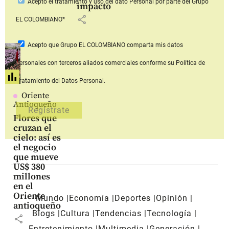
Acepto
el tratamiento y uso del dato Personal
por parte del Grupo
impacto
share
EL COLOMBIANO*
Acepto que Grupo EL COLOMBIANO
comparta mis datos
personales con terceros aliados comerciales
conforme su Política de
Tratamiento del Datos Personal.
Oriente
Antioqueño
Flores que
cruzan el
cielo: así es
el negocio
que mueve
US$ 380
millones
en el
Oriente
Mundo
Economía
Deportes
Opinión
antioqueño
Blogs
Cultura
Tendencias
Tecnología
share
Entretenimiento
Multimedia
Generación