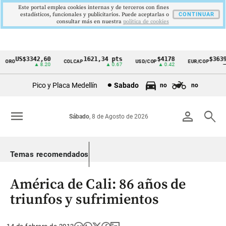
Este portal emplea cookies internas y de terceros con fines
estadísticos, funcionales y publicitarios. Puede aceptarlas o
CONTINUAR
consultar más en nuestra
politica de cookies
US$3342,60
1621,34 pts
$4178
$3639
ORO
COLCAP
USD/COP
EUR/COP
Cintillo
▲ 8.20
▲ 0.67
▲ 0.42
—
de
Pico y Placa Medellín
Sabado
no
no
indicadores
económicos
menu
person
search
Sábado
, 8 de Agosto de 2026
Colombia
Temas recomendados
América de Cali: 86 años de
triunfos y sufrimientos