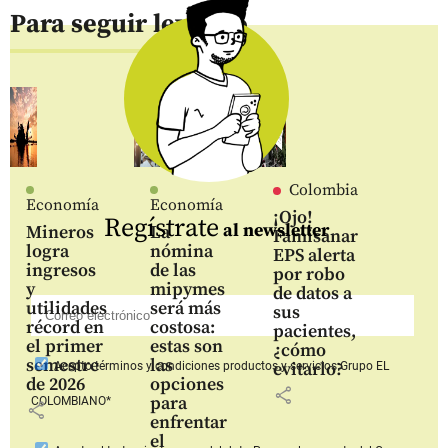
Para seguir leyendo
Colombia
Economía
Economía
¡Ojo!
Regístrate
al newsletter
Mineros
La
Famisanar
logra
nómina
EPS alerta
ingresos
de las
por robo
y
mipymes
de datos a
utilidades
será más
sus
récord en
costosa:
pacientes,
el primer
estas son
¿cómo
semestre
las
evitarlo?
Acepto
términos y condiciones productos y servicios
Grupo EL
de 2026
opciones
share
para
COLOMBIANO*
share
enfrentar
el