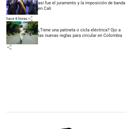
así fue el juramento y la imposición de banda
en Cali
share
hace 8 horas
¿Tiene una patineta o cicla eléctrica? Ojo a
las nuevas reglas para circular en Colombia
share