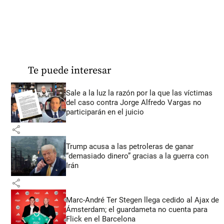
Te puede interesar
Sale a la luz la razón por la que las víctimas
del caso contra Jorge Alfredo Vargas no
participarán en el juicio
share
Trump acusa a las petroleras de ganar
“demasiado dinero” gracias a la guerra con
Irán
share
Marc-André Ter Stegen llega cedido al Ajax de
Ámsterdam; el guardameta no cuenta para
Flick en el Barcelona