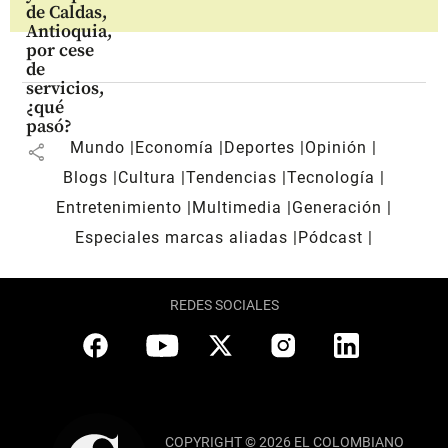
de Caldas,
Antioquia,
por cese
de
servicios,
¿qué
pasó?
Mundo
Economía
Deportes
Opinión
share
Blogs
Cultura
Tendencias
Tecnología
Entretenimiento
Multimedia
Generación
Especiales marcas aliadas
Pódcast
REDES SOCIALES
COPYRIGHT © 2026 EL COLOMBIANO