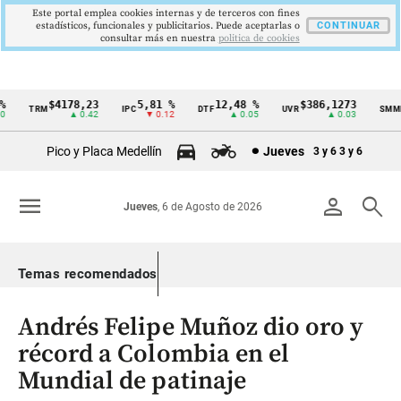
Este portal emplea cookies internas y de terceros con fines
estadísticos, funcionales y publicitarios. Puede aceptarlas o
CONTINUAR
consultar más en nuestra
politica de cookies
$4178,23
5,81 %
12,48 %
$386,1273
TRM
IPC
DTF
UVR
SMMLV
Cintillo
▲ 0.42
▼ 0.12
▲ 0.05
▲ 0.03
de
Pico y Placa Medellín
Jueves
3 y 6
3 y 6
indicadores
económicos
menu
person
search
Jueves
, 6 de Agosto de 2026
Colombia
Temas recomendados
Andrés Felipe Muñoz dio oro y
récord a Colombia en el
Mundial de patinaje