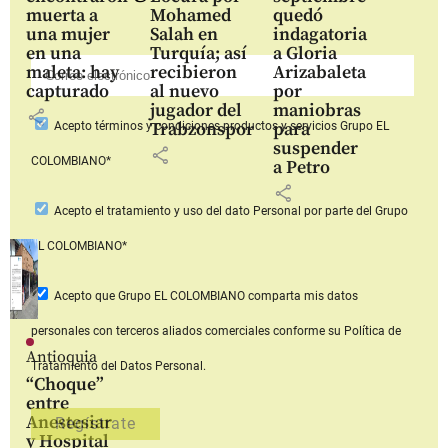
muerta a
Mohamed
quedó
una mujer
Salah en
indagatoria
en una
Turquía; así
a Gloria
maleta: hay
recibieron
Arizabaleta
capturado
al nuevo
por
jugador del
maniobras
share
Trabzonspor
para
Acepto
términos y condiciones productos y servicios
Grupo EL
suspender
share
COLOMBIANO*
a Petro
share
Acepto
el tratamiento y uso del dato Personal
por parte del Grupo
EL COLOMBIANO*
Acepto que Grupo EL COLOMBIANO
comparta mis datos
personales con terceros aliados comerciales
conforme su Política de
Antioquia
Tratamiento del Datos Personal.
“Choque”
entre
Anestesiar
y Hospital