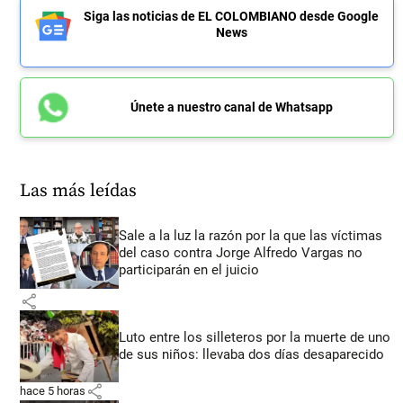
Siga las noticias de EL COLOMBIANO desde Google
News
Únete a nuestro canal de Whatsapp
Las más leídas
Sale a la luz la razón por la que las víctimas
del caso contra Jorge Alfredo Vargas no
participarán en el juicio
share
Luto entre los silleteros por la muerte de uno
de sus niños: llevaba dos días desaparecido
share
hace 5 horas