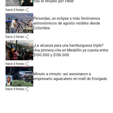
tras el revuelo por
Petal
share
hace 3 horas
Perseidas, un eclipse y más fenómenos
astronómicos de agosto visibles desde
Colombia
share
hace 2 horas
¿Le alcanza para una hamburguesa triple?
Una primera cita en Medellín ya cuesta entre
$100.000 y $150.000
share
hace 3 horas
Minuto a minuto: así asesinaron a
empresario aguacatero en mall de Envigado
share
hace 9 horas