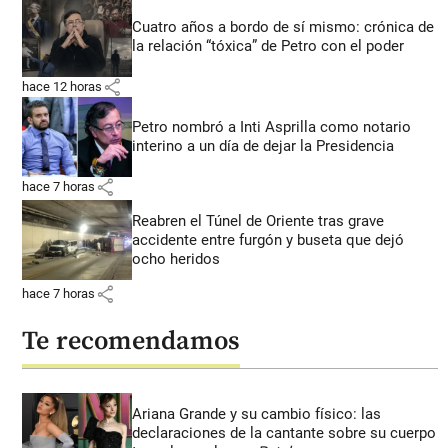
Cuatro años a bordo de sí mismo: crónica de
la relación “tóxica” de Petro con el poder
share
hace 12 horas
Petro nombró a Inti Asprilla como notario
interino a un día de dejar la Presidencia
share
hace 7 horas
Reabren el Túnel de Oriente tras grave
accidente entre furgón y buseta que dejó
ocho heridos
share
hace 7 horas
Te recomendamos
Ariana Grande y su cambio físico: las
declaraciones de la cantante sobre su cuerpo