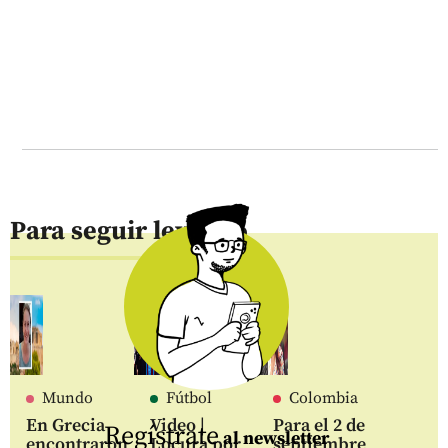
Para seguir leyendo
Mundo
Fútbol
Colombia
En Grecia
Video |
Para el 2 de
Regístrate
al newsletter
encontraron
Locura por
septiembre