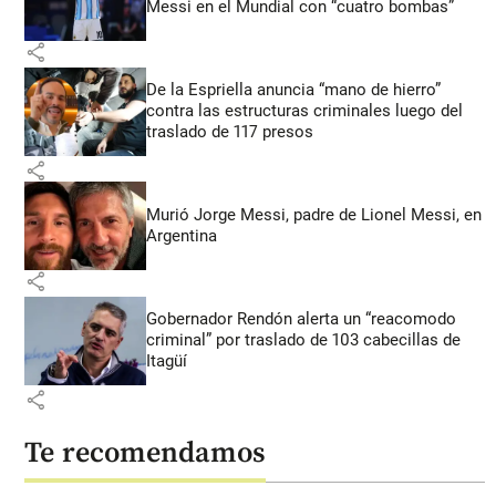
Messi en el Mundial con “cuatro bombas”
share
De la Espriella anuncia “mano de hierro”
contra las estructuras criminales luego del
traslado de 117 presos
share
Murió Jorge Messi, padre de Lionel Messi, en
Argentina
share
Gobernador Rendón alerta un “reacomodo
criminal” por traslado de 103 cabecillas de
Itagüí
share
Te recomendamos