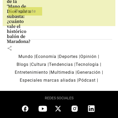
de la
‘Mano de
Dios’ sale a
subasta:
¿cuánto
vale el
histórico
balón de
Maradona?
share
Mundo
Economía
Deportes
Opinión
Blogs
Cultura
Tendencias
Tecnología
Entretenimiento
Multimedia
Generación
Especiales marcas aliadas
Pódcast
REDES SOCIALES