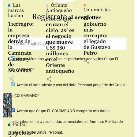
Las
Oriente
Columnistas
marcas
Antioqueño
Regístrate
hablan
al newsletter
El
Flores que
Tierragro:
gobierno
cruzan el
la
más
cielo: así es
empresa
corrupto:
el negocio
detrás de
el legado
que mueve
la
de Gustavo
US$ 380
Caminata
Petro
millones
Canina y
en el
Acepto
términos y condiciones productos y servicios
Grupo EL
share
de
Oriente
Mascotas
COLOMBIANO*
antioqueño
share
share
Acepto
el tratamiento y uso del dato Personal
por parte del Grupo
EL COLOMBIANO*
Acepto que Grupo EL COLOMBIANO
comparta mis datos
personales con terceros aliados comerciales
conforme su Política de
Fútbol
La pelota
Tratamiento del Datos Personal.