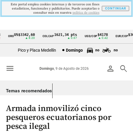
Este portal emplea cookies internas y de terceros con fines
estadísticos, funcionales y publicitarios. Puede aceptarlas o
CONTINUAR
consultar más en nuestra
politica de cookies
US$3342,60
1621,34 pts
$4178
$364
ORO
COLCAP
USD/COP
EUR/COP
Cintillo
▲ 8.20
▲ 0.67
▲ 0.42
de
Pico y Placa Medellín
Domingo
no
no
indicadores
económicos
menu
person
search
Domingo
, 9 de Agosto de 2026
Colombia
Temas recomendados
Armada inmovilizó cinco
pesqueros ecuatorianos por
pesca ilegal