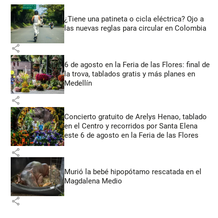
¿Tiene una patineta o cicla eléctrica? Ojo a
las nuevas reglas para circular en Colombia
share
6 de agosto en la Feria de las Flores: final de
la trova, tablados gratis y más planes en
Medellín
share
Concierto gratuito de Arelys Henao, tablado
en el Centro y recorridos por Santa Elena
este 6 de agosto en la Feria de las Flores
share
Murió la bebé hipopótamo rescatada en el
Magdalena Medio
share