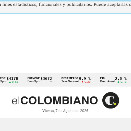
 fines estadísticos, funcionales y publicitarios. Puede aceptarlas
$4178
$3672
9,9 %
2,8 %
EUR/COP
DESEMPLEO
PIB
T
Euro Spot
Tasa Nacional
Crec. Anual
Ta
▲ 0.42
—
▼ 0.30
▲ 0.10
Viernes
, 7 de Agosto de 2026