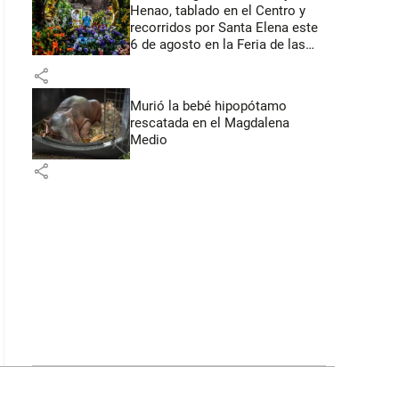
Henao, tablado en el Centro y
recorridos por Santa Elena este
6 de agosto en la Feria de las
Flores
share
Murió la bebé hipopótamo
rescatada en el Magdalena
Medio
share