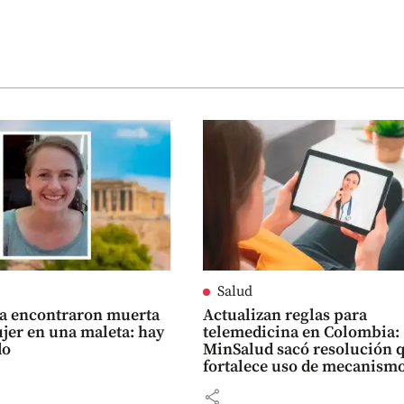
Salud
ia encontraron muerta
Actualizan reglas para
jer en una maleta: hay
telemedicina en Colombia:
do
MinSalud sacó resolución 
fortalece uso de mecanism
digitales
share