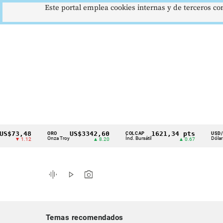
Este portal emplea cookies internas y de terceros con
73,48
US$3342,60
1621,34 pts
ORO
COLCAP
USD/COP
Cintillo
Onza Troy
Índ. Bursátil
Dólar Spot
▼ 1.12
▲ 8.20
▲ 0.67
de
indicadores
graphic_eq
play_arrow
photo_camera
económicos
Colombia
Temas recomendados