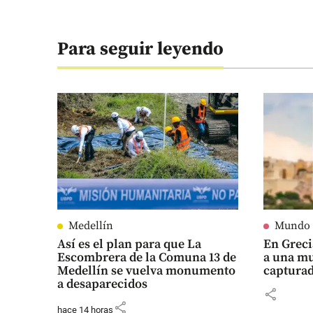
Para seguir leyendo
Medellín
Mundo
Así es el plan para que La
En Grec
Escombrera de la Comuna 13 de
a una mu
Medellín se vuelva monumento
captura
a desaparecidos
share
share
hace 14 horas