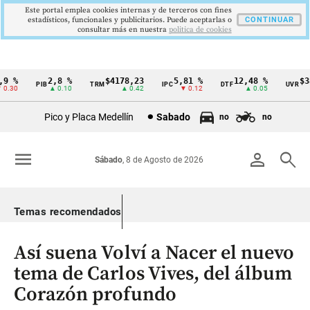
Este portal emplea cookies internas y de terceros con fines
estadísticos, funcionales y publicitarios. Puede aceptarlas o
CONTINUAR
consultar más en nuestra
politica de cookies
 %
2,8 %
$4178,23
5,81 %
12,48 %
$386
PIB
TRM
IPC
DTF
UVR
Cintillo
.30
▲ 0.10
▲ 0.42
▼ 0.12
▲ 0.05
de
Pico y Placa Medellín
Sabado
no
no
indicadores
económicos
menu
person
search
Sábado
, 8 de Agosto de 2026
Colombia
Temas recomendados
Así suena Volví a Nacer el nuevo
tema de Carlos Vives, del álbum
Corazón profundo