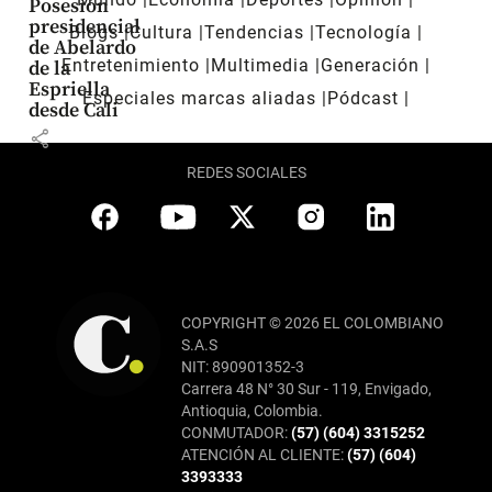
Posesión
presidencial
Blogs
Cultura
Tendencias
Tecnología
de Abelardo
Entretenimiento
Multimedia
Generación
de la
Espriella
Especiales marcas aliadas
Pódcast
desde Cali
share
REDES SOCIALES
COPYRIGHT © 2026 EL COLOMBIANO
S.A.S
NIT: 890901352-3
Carrera 48 N° 30 Sur - 119, Envigado,
Antioquia, Colombia.
CONMUTADOR:
(57) (604) 3315252
ATENCIÓN AL CLIENTE:
(57) (604)
3393333