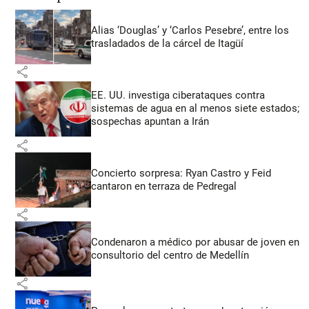
Alias ‘Douglas’ y ‘Carlos Pesebre’, entre los
trasladados de la cárcel de Itagüí
share
EE. UU. investiga ciberataques contra
sistemas de agua en al menos siete estados;
sospechas apuntan a Irán
share
Concierto sorpresa: Ryan Castro y Feid
cantaron en terraza de Pedregal
share
Condenaron a médico por abusar de joven en
consultorio del centro de Medellín
share