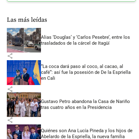
Las más leídas
Alias ‘Douglas’ y ‘Carlos Pesebre’, entre los
trasladados de la cárcel de Itagüí
share
“La coca dará paso al coco, al cacao, al
café”: así fue la posesión de De la Espriella
en Cali
share
Gustavo Petro abandona la Casa de Nariño
tras cuatro años en la Presidencia
share
Quiénes son Ana Lucía Pineda y los hijos de
Abelardo de la Espriella, la nueva familia