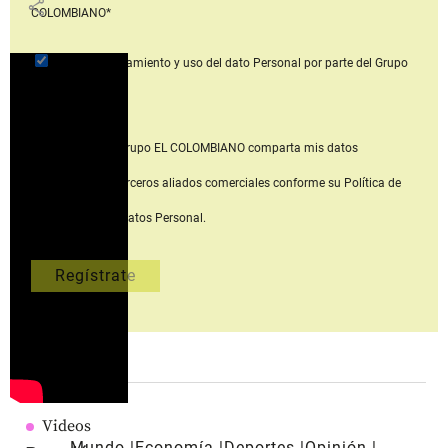
share
COLOMBIANO*
Acepto
el tratamiento y uso del dato Personal
por parte del Grupo
EL COLOMBIANO*
Acepto que Grupo EL COLOMBIANO
comparta mis datos
personales con terceros aliados comerciales
conforme su Política de
Tratamiento del Datos Personal.
Videos
Mundo
Economía
Deportes
Opinión