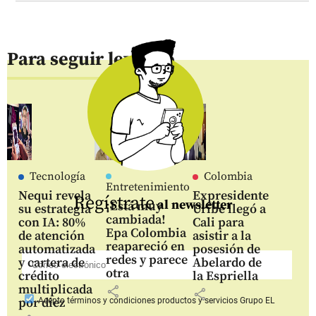
Para seguir leyendo
Tecnología
Colombia
Entretenimiento
Nequi revela
Expresidente
Regístrate
al newsletter
¡Está muy
su estrategia
Uribe llegó a
cambiada!
con IA: 80%
Cali para
Epa Colombia
de atención
asistir a la
reapareció en
automatizada
posesión de
redes y parece
y cartera de
Abelardo de
otra
crédito
la Espriella
multiplicada
share
share
por diez
Acepto
términos y condiciones productos y servicios
Grupo EL