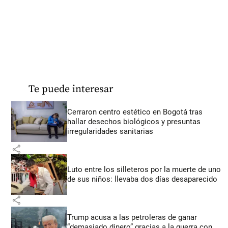
Te puede interesar
Cerraron centro estético en Bogotá tras
hallar desechos biológicos y presuntas
irregularidades sanitarias
share
Luto entre los silleteros por la muerte de uno
de sus niños: llevaba dos días desaparecido
share
Trump acusa a las petroleras de ganar
“demasiado dinero” gracias a la guerra con