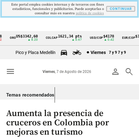
Este portal emplea cookies internas y de terceros con fines
estadísticos, funcionales y publicitarios. Puede aceptarlas o
CONTINUAR
consultar más en nuestra
politica de cookies
US$3342,60
1621,34 pts
$4178
$36
ORO
COLCAP
USD/COP
EUR/COP
Cintillo
▲ 8.20
▲ 0.67
▲ 0.42
de
Pico y Placa Medellín
Viernes
7 y 9
7 y 9
indicadores
económicos
menu
person
search
Viernes
, 7 de Agosto de 2026
Colombia
Temas recomendados
Aumenta la presencia de
cruceros en Colombia por
mejoras en turismo