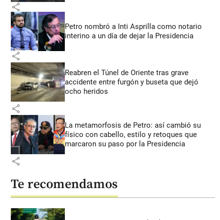
share
Petro nombró a Inti Asprilla como notario
interino a un día de dejar la Presidencia
share
Reabren el Túnel de Oriente tras grave
accidente entre furgón y buseta que dejó
ocho heridos
share
La metamorfosis de Petro: así cambió su
físico con cabello, estilo y retoques que
marcaron su paso por la Presidencia
share
Te recomendamos