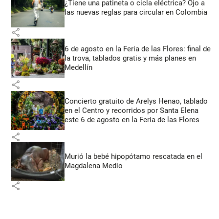
¿Tiene una patineta o cicla eléctrica? Ojo a
las nuevas reglas para circular en Colombia
share
6 de agosto en la Feria de las Flores: final de
la trova, tablados gratis y más planes en
Medellín
share
Concierto gratuito de Arelys Henao, tablado
en el Centro y recorridos por Santa Elena
este 6 de agosto en la Feria de las Flores
share
Murió la bebé hipopótamo rescatada en el
Magdalena Medio
share