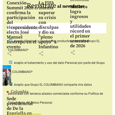
Conexión
La FIFA
Regístrate
al newsletter
Mineros
Summit 2026
intenta
logra
confirma la
superar
ingresos
participación
su crisis
y
del
con
utilidades
vicepresidente
disculpas
récord en
electo José
y dio su
el primer
Manuel
“pleno
semestre
Restrepo en el
apoyo” a
Acepto
términos y condiciones productos y servicios
Grupo EL
de 2026
evento
Infantino
COLOMBIANO*
share
share
share
Acepto
el tratamiento y uso del dato Personal
por parte del Grupo
EL COLOMBIANO*
Acepto que Grupo EL COLOMBIANO
comparta mis datos
Colombia
personales con terceros aliados comerciales
conforme su Política de
Sede
presidencial
Tratamiento del Datos Personal.
de De la
Espriella en