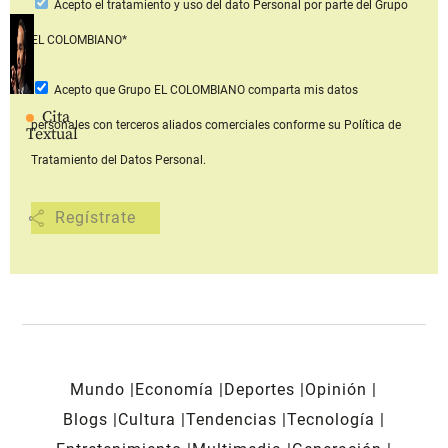
Acepto
el tratamiento y uso del dato Personal
por parte del Grupo
EL COLOMBIANO*
Acepto que Grupo EL COLOMBIANO
comparta mis datos
Cita
personales con terceros aliados comerciales
conforme su Política de
Textual
Tratamiento del Datos Personal.
share
Mundo
Economía
Deportes
Opinión
Blogs
Cultura
Tendencias
Tecnología