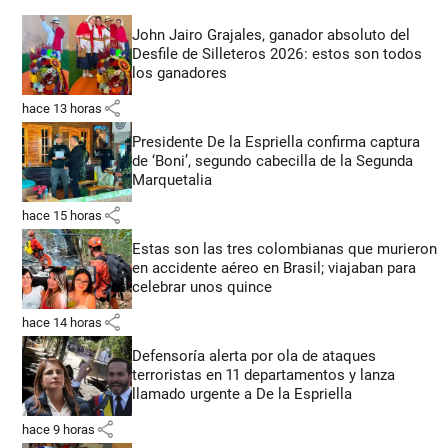
John Jairo Grajales, ganador absoluto del
Desfile de Silleteros 2026: estos son todos
los ganadores
share
hace 13 horas
Presidente De la Espriella confirma captura
de ‘Boni’, segundo cabecilla de la Segunda
Marquetalia
share
hace 15 horas
Estas son las tres colombianas que murieron
en accidente aéreo en Brasil; viajaban para
celebrar unos quince
share
hace 14 horas
Defensoría alerta por ola de ataques
terroristas en 11 departamentos y lanza
llamado urgente a De la Espriella
share
hace 9 horas