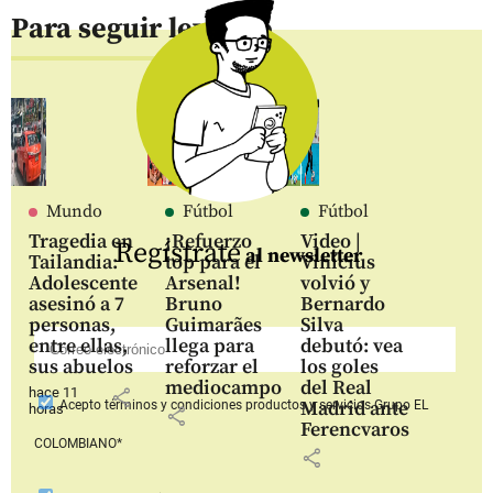
Para seguir leyendo
Mundo
Fútbol
Fútbol
Tragedia en
¡Refuerzo
Video |
Regístrate
al newsletter
Tailandia:
top para el
Vinícius
Adolescente
Arsenal!
volvió y
asesinó a 7
Bruno
Bernardo
personas,
Guimarães
Silva
entre ellas,
llega para
debutó: vea
sus abuelos
reforzar el
los goles
mediocampo
del Real
hace 11
share
Madrid ante
Acepto
términos y condiciones productos y servicios
Grupo EL
horas
share
Ferencvaros
COLOMBIANO*
share