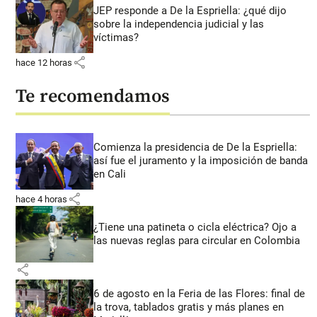
JEP responde a De la Espriella: ¿qué dijo
sobre la independencia judicial y las
víctimas?
share
hace 12 horas
Te recomendamos
Comienza la presidencia de De la Espriella:
así fue el juramento y la imposición de banda
en Cali
share
hace 4 horas
¿Tiene una patineta o cicla eléctrica? Ojo a
las nuevas reglas para circular en Colombia
share
6 de agosto en la Feria de las Flores: final de
la trova, tablados gratis y más planes en