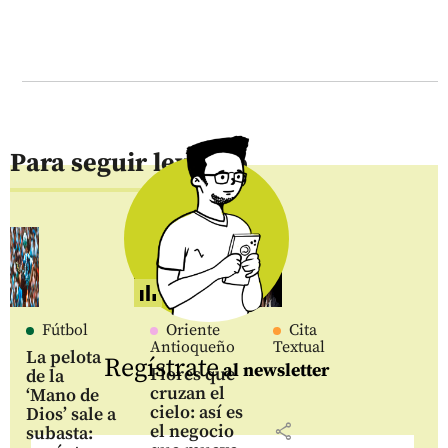
Para seguir leyendo
Fútbol
Oriente
Cita
Antioqueño
Textual
La pelota
Regístrate
al newsletter
Flores que
de la
cruzan el
‘Mano de
cielo: así es
Dios’ sale a
share
el negocio
subasta: