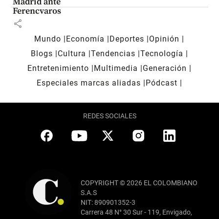
Madrid ante
Ferencvaros
share
Mundo
Economía
Deportes
Opinión
Blogs
Cultura
Tendencias
Tecnología
Entretenimiento
Multimedia
Generación
Especiales marcas aliadas
Pódcast
REDES SOCIALES
COPYRIGHT © 2026 EL COLOMBIANO
S.A.S
NIT: 890901352-3
Carrera 48 N° 30 Sur - 119, Envigado,