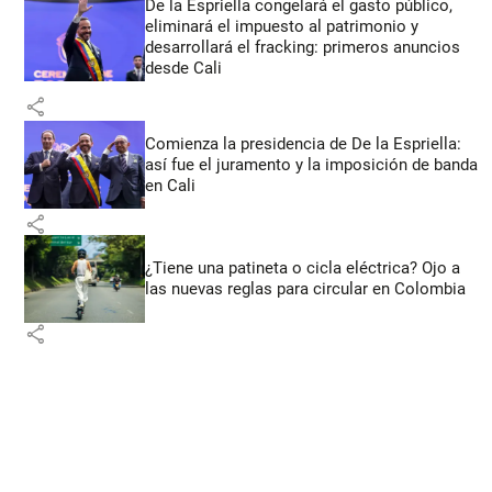
De la Espriella congelará el gasto público,
eliminará el impuesto al patrimonio y
desarrollará el fracking: primeros anuncios
desde Cali
share
Comienza la presidencia de De la Espriella:
así fue el juramento y la imposición de banda
en Cali
share
¿Tiene una patineta o cicla eléctrica? Ojo a
las nuevas reglas para circular en Colombia
share