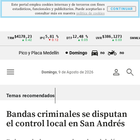
Este portal emplea cookies internas y de terceros con fines
estadísticos, funcionales y publicitarios. Puede aceptarlas o
CONTINUAR
consultar más en nuestra
politica de cookies
$4178,23
5,81 %
12,48 %
$386,1273
$1
TRM
IPC
DTF
UVR
SMMLV
Cintillo
▲ 0.42
▼ 0.12
▲ 0.05
▲ 0.03
de
Pico y Placa Medellín
Domingo
no
no
indicadores
económicos
menu
person
search
Domingo
, 9 de Agosto de 2026
Colombia
Temas recomendados
Bandas criminales se disputan
el control local en San Andrés