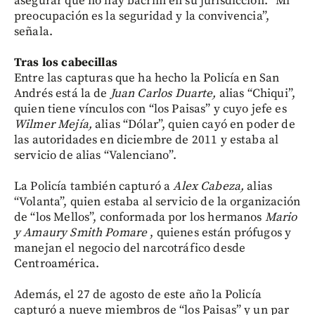
asegurar que no hay bacrim en su jurisdicción. “Mi
preocupación es la seguridad y la convivencia”,
señala.
Tras los cabecillas
Entre las capturas que ha hecho la Policía en San
Andrés está la de
Juan Carlos Duarte,
alias “Chiqui”,
quien tiene vínculos con “los Paisas” y cuyo jefe es
Wilmer Mejía,
alias “Dólar”, quien cayó en poder de
las autoridades en diciembre de 2011 y estaba al
servicio de
alias “Valenciano”.
La Policía también capturó a
Alex Cabeza,
alias
“Volanta”, quien estaba al servicio de la organización
de “los Mellos”, conformada por los hermanos
Mario
y Amaury Smith Pomare
, quienes están prófugos y
manejan el negocio del narcotráfico desde
Centroamérica.
Además, el 27 de agosto de este año la Policía
capturó a nueve miembros de “los Paisas” y un par