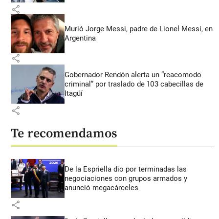
share
Murió Jorge Messi, padre de Lionel Messi, en
Argentina
share
Gobernador Rendón alerta un “reacomodo
criminal” por traslado de 103 cabecillas de
Itagüí
share
Te recomendamos
De la Espriella dio por terminadas las
negociaciones con grupos armados y
anunció megacárceles
share