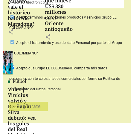
que mueve
¿cuánto
US$ 380
vale el
millones
histórico
en el
balón de
Acepto
términos y condiciones productos y servicios
Grupo EL
Oriente
Maradona?
COLOMBIANO*
antioqueño
share
share
Acepto
el tratamiento y uso del dato Personal
por parte del Grupo
EL COLOMBIANO*
Acepto que Grupo EL COLOMBIANO
comparta mis datos
personales con terceros aliados comerciales
conforme su Política de
Fútbol
Video |
Tratamiento del Datos Personal.
Vinícius
volvió y
Bernardo
Silva
debutó: vea
los goles
del Real