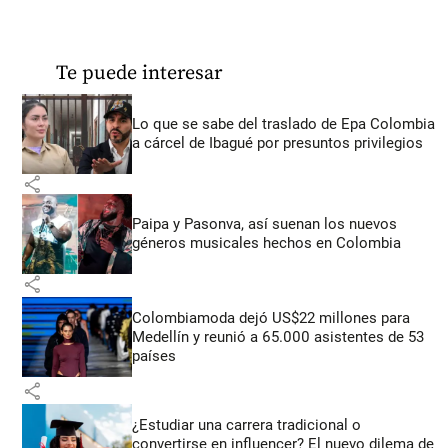
Te puede interesar
Lo que se sabe del traslado de Epa Colombia
a cárcel de Ibagué por presuntos privilegios
share
Paipa y Pasonva, así suenan los nuevos
géneros musicales hechos en Colombia
share
Colombiamoda dejó US$22 millones para
Medellín y reunió a 65.000 asistentes de 53
países
share
¿Estudiar una carrera tradicional o
convertirse en influencer? El nuevo dilema de