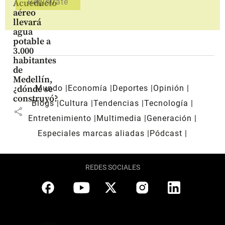
Acueducto
aéreo
llevará
agua
potable a
3.000
habitantes
de
Medellín,
Mundo
Economía
Deportes
Opinión
¿dónde se
construyó?
Blogs
Cultura
Tendencias
Tecnología
share
Entretenimiento
Multimedia
Generación
Especiales marcas aliadas
Pódcast
REDES SOCIALES