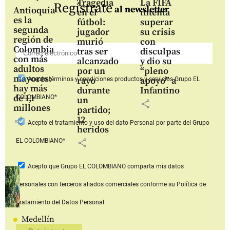
Tragedia
La FIFA
Regístrate
al newsletter
Antioquia
en el
intenta
es la
fútbol:
superar
segunda
jugador
su crisis
región de
murió
con
Colombia
tras ser
disculpas
con más
alcanzado
y dio su
adultos
por un
“pleno
mayores:
rayo
apoyo” a
Acepto
términos y condiciones productos y servicios
Grupo EL
hay más
durante
Infantino
de 1,1
COLOMBIANO*
un
share
millones
partido;
12
share
Acepto
el tratamiento y uso del dato Personal
por parte del Grupo
heridos
share
EL COLOMBIANO*
Acepto que Grupo EL COLOMBIANO
comparta mis datos
personales con terceros aliados comerciales
conforme su Política de
Tratamiento del Datos Personal.
Medellín