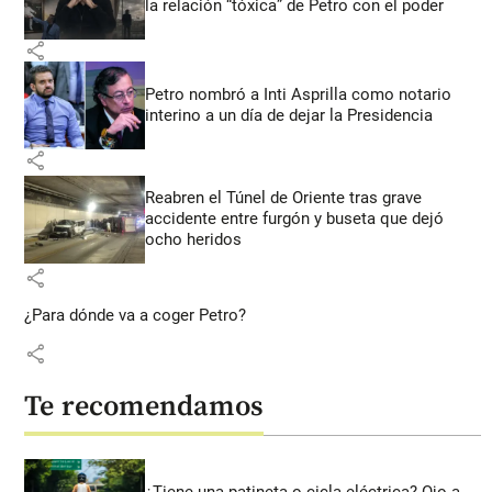
la relación “tóxica” de Petro con el poder
share
Petro nombró a Inti Asprilla como notario
interino a un día de dejar la Presidencia
share
Reabren el Túnel de Oriente tras grave
accidente entre furgón y buseta que dejó
ocho heridos
share
¿Para dónde va a coger Petro?
share
Te recomendamos