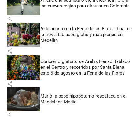
¿Tiene una patineta o cicla eléctrica? Ojo a
las nuevas reglas para circular en Colombia
share
6 de agosto en la Feria de las Flores: final de
la trova, tablados gratis y más planes en
Medellín
share
Concierto gratuito de Arelys Henao, tablado
en el Centro y recorridos por Santa Elena
este 6 de agosto en la Feria de las Flores
share
Murió la bebé hipopótamo rescatada en el
Magdalena Medio
share