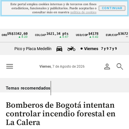
Este portal emplea cookies internas y de terceros con fines
estadísticos, funcionales y publicitarios. Puede aceptarlas o
CONTINUAR
consultar más en nuestra
politica de cookies
US$3342,60
1621,34 pts
$4178
$3672
ORO
COLCAP
USD/COP
EUR/COP
Cintillo
▲ 8.20
▲ 0.67
▲ 0.42
—
de
Pico y Placa Medellín
Viernes
7 y 9
7 y 9
indicadores
económicos
menu
person
search
Viernes
, 7 de Agosto de 2026
Colombia
Temas recomendados
Bomberos de Bogotá intentan
controlar incendio forestal en
La Calera