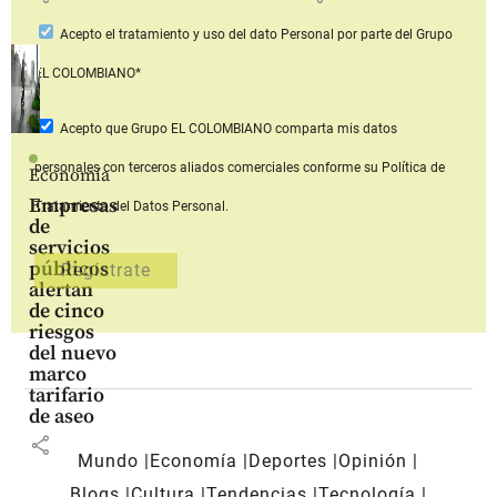
Acepto
el tratamiento y uso del dato Personal
por parte del Grupo
EL COLOMBIANO*
Acepto que Grupo EL COLOMBIANO
comparta mis datos
personales con terceros aliados comerciales
conforme su Política de
Economía
Empresas
Tratamiento del Datos Personal.
de
servicios
públicos
alertan
de cinco
riesgos
del nuevo
marco
tarifario
de aseo
share
Mundo
Economía
Deportes
Opinión
Blogs
Cultura
Tendencias
Tecnología