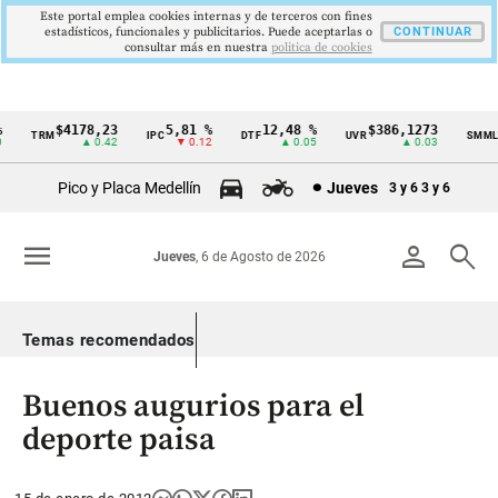
Este portal emplea cookies internas y de terceros con fines
estadísticos, funcionales y publicitarios. Puede aceptarlas o
CONTINUAR
consultar más en nuestra
politica de cookies
$4178,23
5,81 %
12,48 %
$386,1273
$
TRM
IPC
DTF
UVR
SMMLV
Cintillo
▲ 0.42
▼ 0.12
▲ 0.05
▲ 0.03
de
Pico y Placa Medellín
Jueves
3 y 6
3 y 6
indicadores
económicos
menu
person
search
Jueves
, 6 de Agosto de 2026
Colombia
Temas recomendados
Buenos augurios para el
deporte paisa