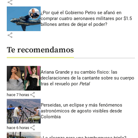
share
¿Por qué el Gobierno Petro se afanó en
comprar cuatro aeronaves militares por $1.5
billones antes de dejar el poder?
share
Te recomendamos
Ariana Grande y su cambio físico: las
declaraciones de la cantante sobre su cuerpo
tras el revuelo por
Petal
share
hace 7 horas
Perseidas, un eclipse y más fenómenos
astronómicos de agosto visibles desde
Colombia
share
hace 6 horas