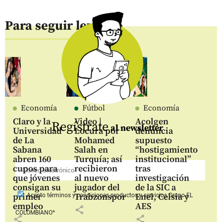
Para seguir leyendo
Economía
Fútbol
Economía
Claro y la
Video |
Acolgen
Regístrate
al newsletter
Universidad
Locura por
denuncia
de La
Mohamed
supuesto
Sabana
Salah en
“hostigamiento
abren 160
Turquía; así
institucional”
cupos para
recibieron
tras
que jóvenes
al nuevo
investigación
consigan su
jugador del
de la SIC a
primer
Trabzonspor
Enel, Celsia y
Acepto
términos y condiciones productos y servicios
Grupo EL
empleo
AES
share
COLOMBIANO*
share
share