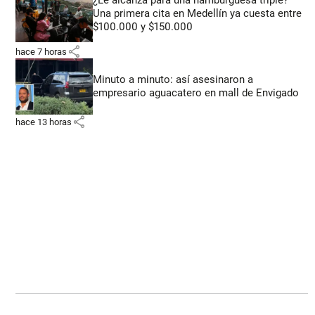
¿Le alcanza para una hamburguesa triple?
Una primera cita en Medellín ya cuesta entre
$100.000 y $150.000
share
hace 7 horas
Minuto a minuto: así asesinaron a
empresario aguacatero en mall de Envigado
share
hace 13 horas