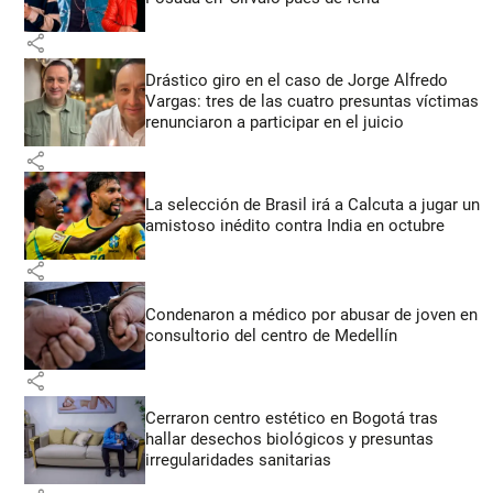
share
Drástico giro en el caso de Jorge Alfredo
Vargas: tres de las cuatro presuntas víctimas
renunciaron a participar en el juicio
share
La selección de Brasil irá a Calcuta a jugar un
amistoso inédito contra India en octubre
share
Condenaron a médico por abusar de joven en
consultorio del centro de Medellín
share
Cerraron centro estético en Bogotá tras
hallar desechos biológicos y presuntas
irregularidades sanitarias