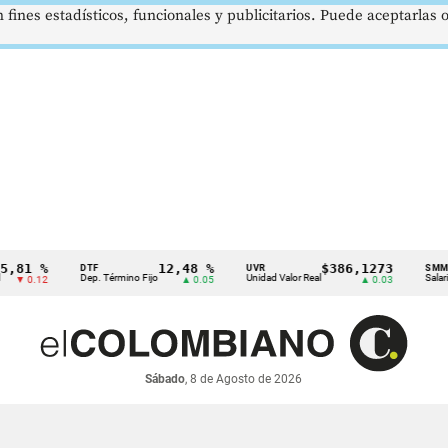
 fines estadísticos, funcionales y publicitarios. Puede aceptarlas
 %
12,48 %
$386,1273
DTF
UVR
SMMLV
Dep. Término Fijo
Unidad Valor Real
Salario Mínim
12
▲ 0.05
▲ 0.03
Sábado
, 8 de Agosto de 2026