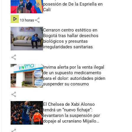
posesión de De la Espriella en
Cali
share
hace 13 horas
Cerraron centro estético en
Bogotá tras hallar desechos
biológicos y presuntas
irregularidades sanitarias
share
Invima alerta por la venta ilegal
de un supuesto medicamento
para el dolor: autoridades piden
suspender su consumo
share
El Chelsea de Xabi Alonso
tendrá un “nuevo fichaje”:
levantaron la suspensión por
dopaje al ucraniano Mijailo
Mudryk
share