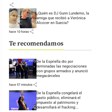
share
¿Quién es DJ Gunn Lundemo, la
amiga que recibió a Verónica
Alcocer en Suecia?
share
hace 10 horas
Te recomendamos
De la Espriella dio por
terminadas las negociaciones
con grupos armados y anunció
megacárceles
share
hace 57 minutos
De la Espriella congelará el
gasto público, eliminará el
impuesto al patrimonio y
desarrollará el fracking: