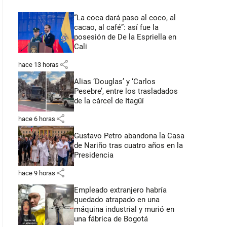
“La coca dará paso al coco, al
cacao, al café”: así fue la
posesión de De la Espriella en
Cali
share
hace 13 horas
Alias ‘Douglas’ y ‘Carlos
Pesebre’, entre los trasladados
de la cárcel de Itagüí
share
hace 6 horas
Gustavo Petro abandona la Casa
de Nariño tras cuatro años en la
Presidencia
share
hace 9 horas
Empleado extranjero habría
quedado atrapado en una
máquina industrial y murió en
una fábrica de Bogotá