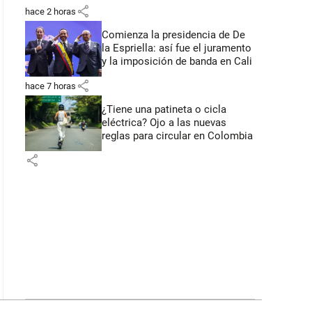
primeros anuncios desde Cali
share
hace 2 horas
Comienza la presidencia de De
la Espriella: así fue el juramento
y la imposición de banda en Cali
share
hace 7 horas
¿Tiene una patineta o cicla
eléctrica? Ojo a las nuevas
reglas para circular en Colombia
share