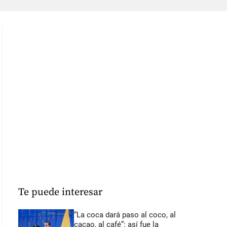
Te puede interesar
“La coca dará paso al coco, al
cacao, al café”: así fue la