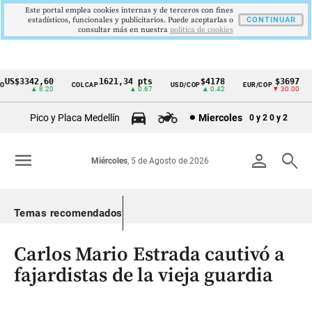
Este portal emplea cookies internas y de terceros con fines
estadísticos, funcionales y publicitarios. Puede aceptarlas o
CONTINUAR
consultar más en nuestra
politica de cookies
US$3342,60
1621,34 pts
$4178
$3697
COLCAP
USD/COP
EUR/COP
Cintillo
▲ 8.20
▲ 0.67
▲ 0.42
▼ 30.00
de
Pico y Placa Medellín
Miercoles
0 y 2
0 y 2
indicadores
económicos
menu
person
search
Miércoles
, 5 de Agosto de 2026
Colombia
Temas recomendados
Carlos Mario Estrada cautivó a
fajardistas de la vieja guardia