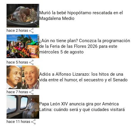
Murió la bebé hipopótamo rescatada en el
Magdalena Medio
share
hace 2 horas
¿Aún no tiene plan? Conozca la programación
de la Feria de las Flores 2026 para este
miércoles 5 de agosto
share
hace 5 horas
Adiós a Alfonso Lizarazo: los hitos de una
vida entre el humor, el secuestro y el Senado
share
hace 7 horas
Papa León XIV anuncia gira por América
Latina: cuándo será y qué ciudades visitará
share
hace 11 horas