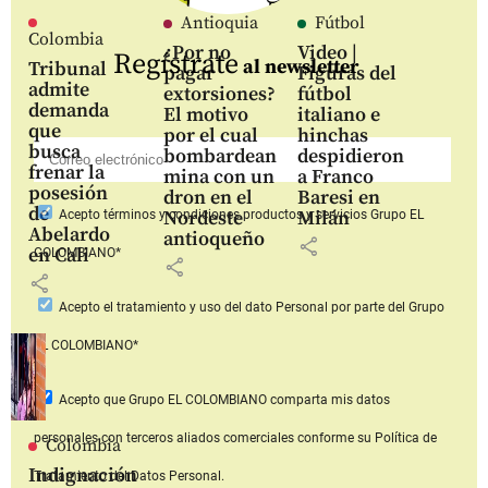
Antioquia
Fútbol
Colombia
¿Por no
Video |
Regístrate
al newsletter
Tribunal
pagar
Figuras del
admite
extorsiones?
fútbol
demanda
El motivo
italiano e
que
por el cual
hinchas
busca
bombardean
despidieron
frenar la
mina con un
a Franco
posesión
dron en el
Baresi en
de
Nordeste
Milán
Acepto
términos y condiciones productos y servicios
Grupo EL
Abelardo
antioqueño
share
en Cali
COLOMBIANO*
share
share
Acepto
el tratamiento y uso del dato Personal
por parte del Grupo
EL COLOMBIANO*
Acepto que Grupo EL COLOMBIANO
comparta mis datos
personales con terceros aliados comerciales
conforme su Política de
Colombia
Indignación
Tratamiento del Datos Personal.