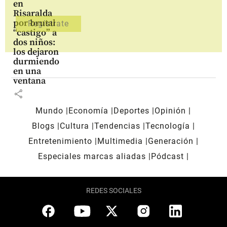
en
Risaralda
por brutal
“castigo” a
dos niños:
los dejaron
durmiendo
en una
ventana
share
Mundo
Economía
Deportes
Opinión
Blogs
Cultura
Tendencias
Tecnología
Entretenimiento
Multimedia
Generación
Especiales marcas aliadas
Pódcast
REDES SOCIALES