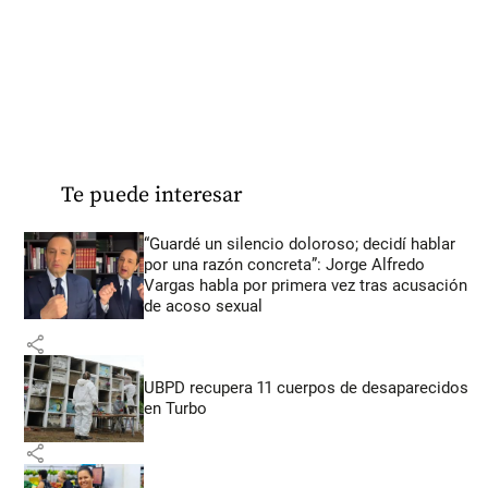
Te puede interesar
“Guardé un silencio doloroso; decidí hablar
por una razón concreta”: Jorge Alfredo
Vargas habla por primera vez tras acusación
de acoso sexual
share
UBPD recupera 11 cuerpos de desaparecidos
en Turbo
share