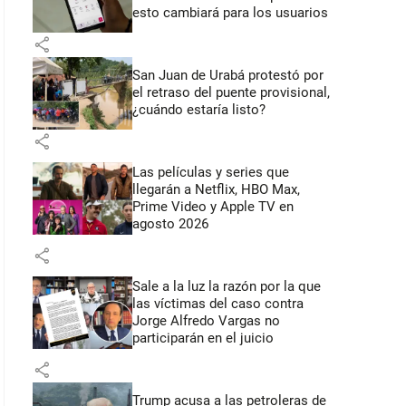
esto cambiará para los usuarios
share
San Juan de Urabá protestó por
el retraso del puente provisional,
¿cuándo estaría listo?
share
Las películas y series que
llegarán a Netflix, HBO Max,
Prime Video y Apple TV en
agosto 2026
share
Sale a la luz la razón por la que
las víctimas del caso contra
Jorge Alfredo Vargas no
participarán en el juicio
share
Trump acusa a las petroleras de