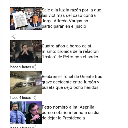
Sale a la luz la razón por la que
las víctimas del caso contra
Jorge Alfredo Vargas no
participarán en el juicio
share
Cuatro años a bordo de sí
mismo: crónica de la relación
“tóxica” de Petro con el poder
share
hace 9 horas
Reabren el Túnel de Oriente tras
grave accidente entre furgón y
buseta que dejó ocho heridos
share
hace 4 horas
Petro nombró a Inti Asprilla
como notario interino a un día
de dejar la Presidencia