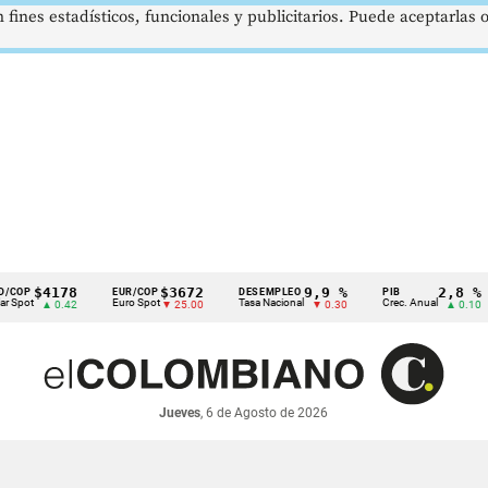
 fines estadísticos, funcionales y publicitarios. Puede aceptarlas
$4178
$3672
9,9 %
2,8 %
EUR/COP
DESEMPLEO
PIB
T
Euro Spot
Tasa Nacional
Crec. Anual
T
▲ 0.42
▼ 25.00
▼ 0.30
▲ 0.10
Jueves
, 6 de Agosto de 2026