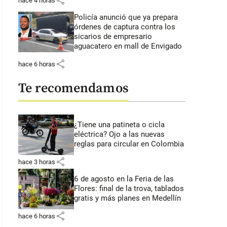
share
hace 4 horas
Policía anunció que ya prepara
órdenes de captura contra los
sicarios de empresario
aguacatero en mall de Envigado
share
hace 6 horas
Te recomendamos
¿Tiene una patineta o cicla
eléctrica? Ojo a las nuevas
reglas para circular en Colombia
share
hace 3 horas
6 de agosto en la Feria de las
Flores: final de la trova, tablados
gratis y más planes en Medellín
share
hace 6 horas