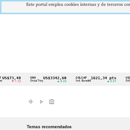
Este portal emplea cookies internas y de terceros con
73,48
US$3342,60
1621,34 pts
ORO
COLCAP
USD/COP
Cintillo
Onza Troy
Índ. Bursátil
Dólar Spot
▼ 1.12
▲ 8.20
▲ 0.67
de
indicadores
graphic_eq
play_arrow
photo_camera
económicos
Colombia
Temas recomendados