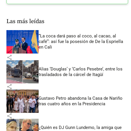
Las más leídas
“La coca dará paso al coco, al cacao, al
café”: así fue la posesión de De la Espriella
en Cali
share
Alias ‘Douglas’ y ‘Carlos Pesebre’, entre los
trasladados de la cárcel de Itagüí
share
Gustavo Petro abandona la Casa de Nariño
tras cuatro años en la Presidencia
share
¿Quién es DJ Gunn Lundemo, la amiga que