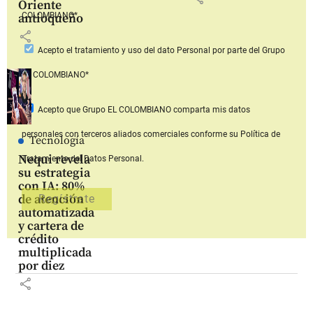
Oriente
COLOMBIANO*
antioqueño
share
Acepto
el tratamiento y uso del dato Personal
por parte del Grupo
EL COLOMBIANO*
Acepto que Grupo EL COLOMBIANO
comparta mis datos
personales con terceros aliados comerciales
conforme su Política de
Tecnología
Nequi revela
Tratamiento del Datos Personal.
su estrategia
con IA: 80%
de atención
automatizada
y cartera de
crédito
multiplicada
por diez
share