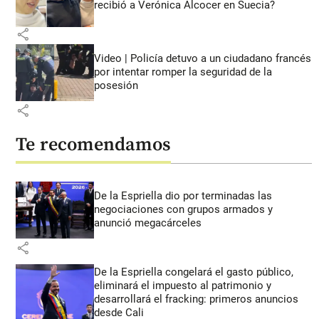
recibió a Verónica Alcocer en Suecia?
share
Video | Policía detuvo a un ciudadano francés
por intentar romper la seguridad de la
posesión
share
Te recomendamos
De la Espriella dio por terminadas las
negociaciones con grupos armados y
anunció megacárceles
share
De la Espriella congelará el gasto público,
eliminará el impuesto al patrimonio y
desarrollará el fracking: primeros anuncios
desde Cali