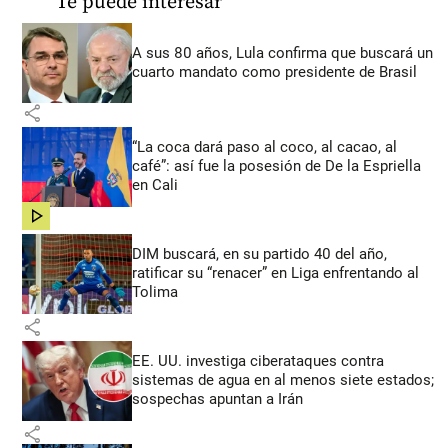
Te puede interesar
A sus 80 años, Lula confirma que buscará un
cuarto mandato como presidente de Brasil
share
“La coca dará paso al coco, al cacao, al
café”: así fue la posesión de De la Espriella
en Cali
share
DIM buscará, en su partido 40 del año,
ratificar su “renacer” en Liga enfrentando al
Tolima
share
EE. UU. investiga ciberataques contra
sistemas de agua en al menos siete estados;
sospechas apuntan a Irán
share