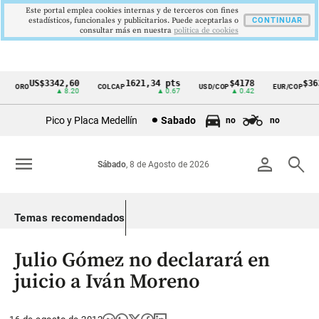
Este portal emplea cookies internas y de terceros con fines
estadísticos, funcionales y publicitarios. Puede aceptarlas o
CONTINUAR
consultar más en nuestra
politica de cookies
US$3342,60
1621,34 pts
$4178
$363
ORO
COLCAP
USD/COP
EUR/COP
Cintillo
▲ 8.20
▲ 0.67
▲ 0.42
de
Pico y Placa Medellín
Sabado
no
no
indicadores
económicos
menu
person
search
Sábado
, 8 de Agosto de 2026
Colombia
Temas recomendados
Julio Gómez no declarará en
juicio a Iván Moreno