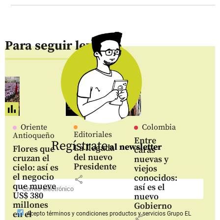
Para seguir leyendo
Oriente
Colombia
Editoriales
Antioqueño
Entre
Regístrate
al newsletter
La llegada
Flores que
caras
del nuevo
cruzan el
nuevas y
Presidente
cielo: así es
viejos
el negocio
conocidos:
share
que mueve
así es el
US$ 380
nuevo
millones
Gobierno
en el
Acepto
términos y condiciones productos y servicios
Grupo EL
share