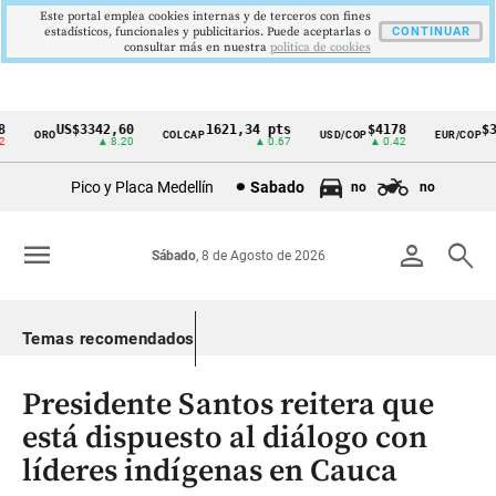
Este portal emplea cookies internas y de terceros con fines
estadísticos, funcionales y publicitarios. Puede aceptarlas o
CONTINUAR
consultar más en nuestra
politica de cookies
US$3342,60
1621,34 pts
$4178
$36
ORO
COLCAP
USD/COP
EUR/COP
Cintillo
▲ 8.20
▲ 0.67
▲ 0.42
de
Pico y Placa Medellín
Sabado
no
no
indicadores
económicos
menu
person
search
Sábado
, 8 de Agosto de 2026
Colombia
Temas recomendados
Presidente Santos reitera que
está dispuesto al diálogo con
líderes indígenas en Cauca