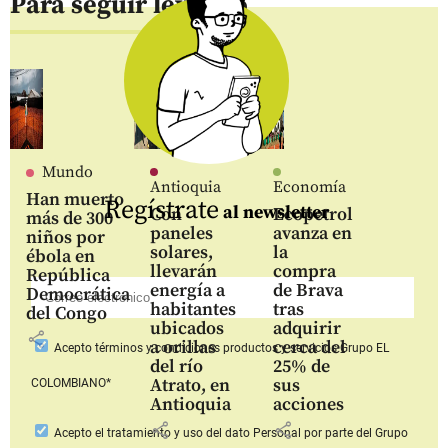
Para seguir leyendo
Mundo
Antioquia
Economía
Han muerto
Regístrate
al newsletter
Con
Ecopetrol
más de 300
paneles
avanza en
niños por
solares,
la
ébola en
llevarán
compra
República
energía a
de Brava
Democrática
habitantes
tras
del Congo
ubicados
adquirir
share
a orillas
cerca del
Acepto
términos y condiciones productos y servicios
Grupo EL
del río
25% de
Atrato, en
sus
COLOMBIANO*
Antioquia
acciones
share
share
Acepto
el tratamiento y uso del dato Personal
por parte del Grupo