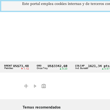
Este portal emplea cookies internas y de terceros con
US$73,48
US$3342,60
1621,34 pts
NT
ORO
COLCAP
U
Cintillo
leo
Onza Troy
Índ. Bursátil
Dó
▼ 1.12
▲ 8.20
▲ 0.67
de
indicadores
graphic_eq
play_arrow
photo_camera
económicos
Colombia
Temas recomendados