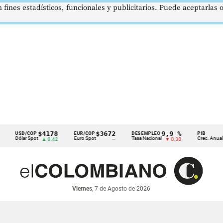
 fines estadísticos, funcionales y publicitarios. Puede aceptarlas
$4178
$3672
9,9 %
2,8 %
SD/COP
EUR/COP
DESEMPLEO
PIB
lar Spot
Euro Spot
Tasa Nacional
Crec. Anual
▲ 0.42
—
▼ 0.30
▲ 0.10
Viernes
, 7 de Agosto de 2026