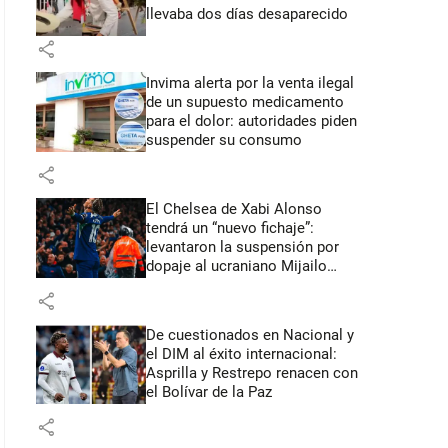
llevaba dos días desaparecido
share
Invima alerta por la venta ilegal
de un supuesto medicamento
para el dolor: autoridades piden
suspender su consumo
share
El Chelsea de Xabi Alonso
tendrá un “nuevo fichaje”:
levantaron la suspensión por
dopaje al ucraniano Mijailo
Mudryk
share
De cuestionados en Nacional y
el DIM al éxito internacional:
Asprilla y Restrepo renacen con
el Bolívar de la Paz
share