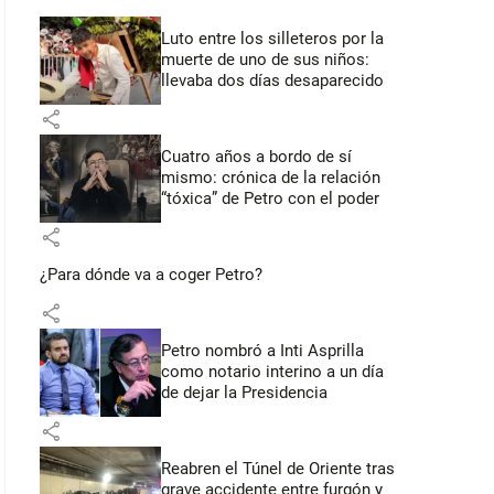
Luto entre los silleteros por la
muerte de uno de sus niños:
llevaba dos días desaparecido
share
Cuatro años a bordo de sí
mismo: crónica de la relación
“tóxica” de Petro con el poder
share
¿Para dónde va a coger Petro?
share
Petro nombró a Inti Asprilla
como notario interino a un día
de dejar la Presidencia
share
Reabren el Túnel de Oriente tras
grave accidente entre furgón y