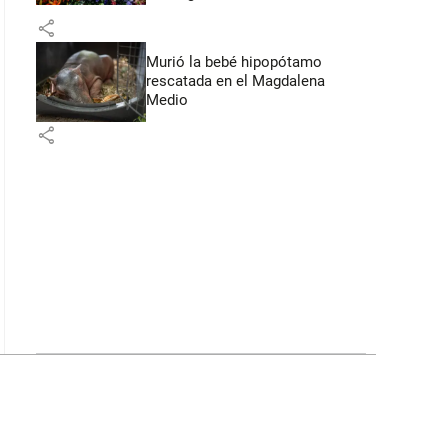
Flores
share
Murió la bebé hipopótamo
rescatada en el Magdalena
Medio
share