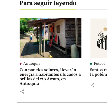
Para seguir leyendo
Antioquia
Fútbol
Con paneles solares, llevarán
Santos r
energía a habitantes ubicados a
la polém
orillas del río Atrato, en
Antioquia
share
share